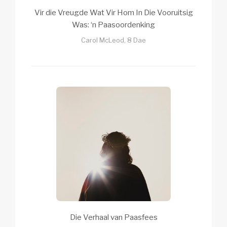
Vir die Vreugde Wat Vir Hom In Die Vooruitsig
Was: ‘n Paasoordenking
Carol McLeod, 8 Dae
Die Verhaal van Paasfees