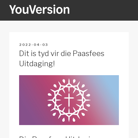
Skip
to
content
YOUVERSION
Seeking God every day.
POSTED
2022-04-03
ON
Dit is tyd vir die Paasfees
Uitdaging!