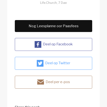
Life.Church, 7 Dae
Nog Leesplanne oor Paasfees
Deel op Facebook
Deel op Twitter
Deel per e-pos