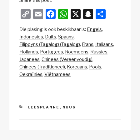
Share this post:
C
E
F
W
X
S
S
o
m
a
h
n
h
Die plasing is ook beskikbaar is:
Engels
p
ail
c
at
a
ar
Indonesies
Duits
Spaans
y
e
s
p
e
Filippyns (Tagalog) (Tagalog)
Frans
Italiaans
Li
b
A
c
Hollands
Portugees
Roemeens
Russies
Japanees
Chinees (Vereenvoudig)
n
o
p
h
Chinees (Traditioneel)
Koreaans
Pools
k
o
p
at
Oekraïnies
Viëtnamees
k
CATEGORIES
LEESPLANNE
,
NUUS