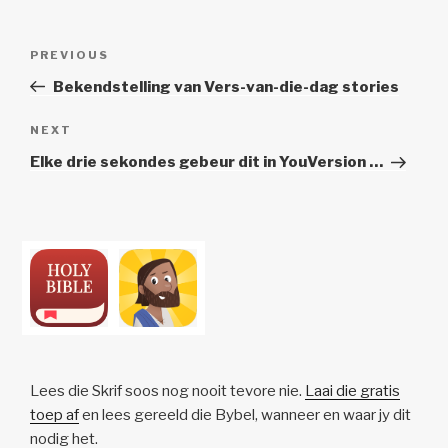
Post
Previous
PREVIOUS
navigation
Post
Bekendstelling van Vers-van-die-dag stories
Next
NEXT
Post
Elke drie sekondes gebeur dit in YouVersion …
Lees die Skrif soos nog nooit tevore nie.
Laai die gratis
toep af
en lees gereeld die Bybel, wanneer en waar jy dit
nodig het.