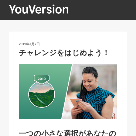
コ
ン
テ
YOUVERSION
Seeking God every day.
ン
ツ
へ
投
2019年7月7日
ス
稿
チャレンジをはじめよう！
キ
日:
ッ
プ
一つの小さな選択があなたの