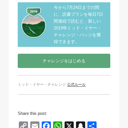
今から7月24日までの間
に、読書プランを毎日7日
間連続で読むと、新しい
2019年ミッド・イヤー・
チャレンジ・バッジを獲
得できます。
チャレンジをはじめる
ミッド・イヤー・チャレンジ
公式ルール
Share this post:
C
E
F
W
X
S
共