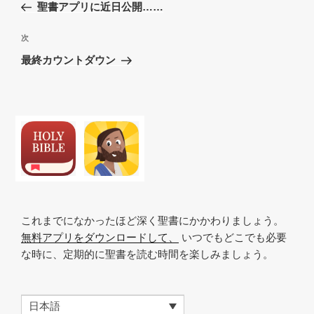
去
聖書アプリに近日公開……
ナ
の
ビ
投
次
次
稿
ゲ
の
最終カウントダウン
投
ー
稿
シ
ョ
ン
これまでになかったほど深く聖書にかかわりましょう。
無料アプリをダウンロードして、
いつでもどこでも必要
な時に、定期的に聖書を読む時間を楽しみましょう。
日本語