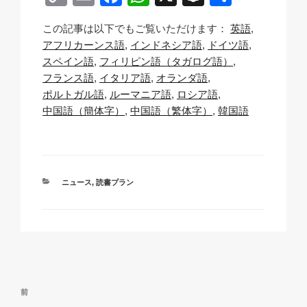
o
m
a
h
n
有
この記事は以下でもご覧いただけます：
英語
p
ail
c
at
a
アフリカーンス語
インドネシア語
ドイツ語
y
e
s
p
スペイン語
フィリピン語（タガログ語）
Li
b
A
c
フランス語
イタリア語
オランダ語
ポルトガル語
ルーマニア語
ロシア語
n
o
p
h
中国語（簡体字）
中国語（繁体字）
韓国語
k
o
p
at
k
カ
ニュース
,
読書プラン
テ
ゴ
リ
ー
投
過
前
稿