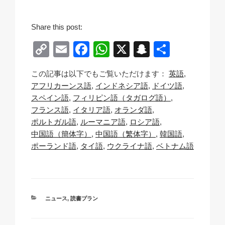
Share this post:
C
E
F
W
X
S
共
o
m
a
h
n
有
この記事は以下でもご覧いただけます：
英語
p
ail
c
at
a
アフリカーンス語
インドネシア語
ドイツ語
y
e
s
p
スペイン語
フィリピン語（タガログ語）
Li
b
A
c
フランス語
イタリア語
オランダ語
ポルトガル語
ルーマニア語
ロシア語
n
o
p
h
中国語（簡体字）
中国語（繁体字）
韓国語
k
o
p
at
ポーランド語
タイ語
ウクライナ語
ベトナム語
k
カ
ニュース
,
読書プラン
テ
ゴ