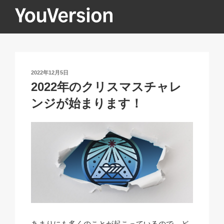
コ
ン
テ
YOUVERSION
Seeking God every day.
ン
ツ
へ
投
2022年12月5日
ス
稿
2022年のクリスマスチャレ
キ
日:
ンジが始まります！
ッ
プ
あまりにも多くのことが起こっているので、ど