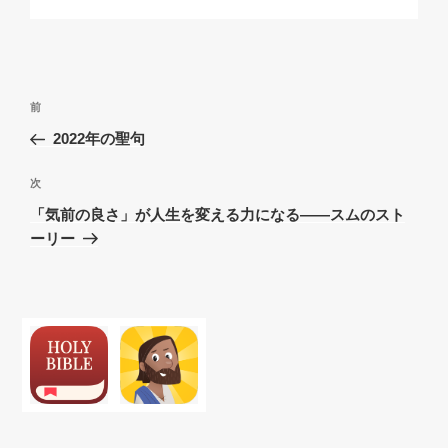
リ
ー
投
過
前
稿
去
2022年の聖句
ナ
の
ビ
投
次
次
稿
ゲ
の
「気前の良さ」が人生を変える力になる――スムのスト
投
ー
ーリー
稿
シ
ョ
ン