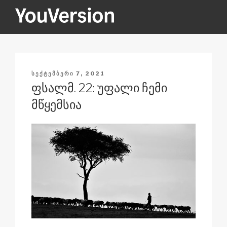
შიგთავსზე
გადასვლა
YOUVERSION
Seeking God every day.
ᲒᲐᲛᲝᲥᲕᲔᲧᲜᲔᲑᲣᲚᲘᲐ
ᲡᲔᲥᲢᲔᲛᲑᲔᲠᲘ 7, 2021
ფსალმ. 22: უფალი ჩემი
მწყემსია