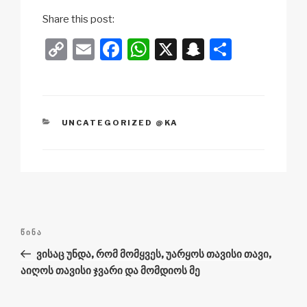
Share this post:
C
E
F
W
X
S
S
o
m
a
h
n
h
p
ail
c
at
a
ar
y
e
s
p
e
ᲙᲐᲢᲔᲒᲝᲠᲘᲐ
UNCATEGORIZED @KA
Li
b
A
c
n
o
p
h
k
o
p
at
k
პოსტის
წინა
ᲬᲘᲜᲐ
ნავიგაცია
ჩანაწერი
ვისაც უნდა, რომ მომყვეს, უარყოს თავისი თავი,
აიღოს თავისი ჯვარი და მომდიოს მე