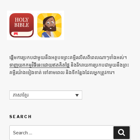
ផ្ដើមការប្រកបជាមួយនឹងអត្ថបទព្រះគម្ពីរលើសពីពេលណាៗទាំងអស់។
ទាញយកកម្មវិធីនេះដោយឥតគិតថ្លៃ
និងរីករាយការប្រកបជាមួយនឹងព្រះ
គម្ពីរយ៉ាងទៀងទាត់ ទៅតាមពេល និងទីកន្លែងដែលអ្នកត្រូវការ។
ភាសាខ្មែរ
SEARCH
Search
Searc
for: