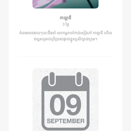
កាឡាទី
3 ថ្ងៃ
គំរោងអានងាយៗនេះនឹងនាំ លោកអ្នកទៅកាន់សៀវភៅ កាឡាទី ហើយ
វាល្អសម្រាប់ប្រើប្រាស់ផ្ទាល់ខ្លួនឬសិក្សាជាក្រុម។