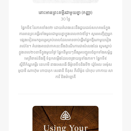
តោះអានព្រះគម្ពីរជាមួយគ្នា (កញ្ញា)
30 ថ្ងៃ
ផ្នែកទី៩ នៃភាគទាំង១២ ដោយគំរោងនេះនឹងជួយដល់សហគមន៍ក្នុង
ការអានព្រះគម្ពីរទាំងមូលជាមួយគ្នាក្នុងពេល៣៦៥ថ្ងៃ។ សូមអញ្ចើញអ្នក
ផ្សេងទៀតមកចូលរួមគ្រប់ពេលដែលអានចាប់ផ្ដើមផ្នែកថ្មីណាមួយរៀង
រាល់ខែ។ គំរោងអានជាភាគនេះនឹងដំណើរការជាសំលេងដែរ សូមស្ដាប់
ក្នុងពេល២០នាទីក្នុងមួយថ្ងៃ! ផ្នែកនីមួយៗនឹងរួមបញ្ជូលជំពូកទាំងសម្ព័ន្ធ
មេត្រីចាស់និងថ្មី ទំនុកតម្កើងដែលពង្រាយទូទាំងភាគ។ ផ្នែកទី៩
ស្ដីពីក័ណ្ឌគម្ពីរ នេហេមី នាងអេសធើ ធីម៉ូថេទី១និងទី២ យ៉ូអែល អេម៉ុស
អូបាឌី ណាហ៊ុម ហាបាគុក សេផានី ទីតុស ភីលីម៉ូន យ៉ាកុប ហាកាយ សា
ការី និងម៉ាឡាគី