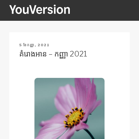
Skip
to
content
YOUVERSION
Seeking God every day.
POSTED
5 ខែ​កញ្ញា, 2021
ON
គំរោង​អាន – កញ្ញា 2021