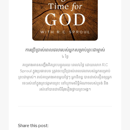
ការប្រើប្រាស់ពេលវេលារបស់អ្នកសម្រាប់ព្រះជាម្ចាស់
៤ ថ្ងៃ
គម្រោងអានសញ្ជឹងគិតព្រះបន្ទូលរយៈពេល៤ថ្ងៃ ដោយលោក R.C
Sproul ក្នុងប្រធានបទ ត្រូវចេះប្រើប្រាស់ពេលវេលារបស់អ្នកសម្រាប់
ព្រះជាម្ចាស់។ រាល់គម្រោងអានមួយថ្ងៃៗ អ្នកនិពន្ធ បានដាស់តឿនឲ្យអ្នក
ចេះរស់នៅក្នុងព្រះវត្ដមានព្រះ នៅក្រោមសិទ្ធិអំណាចរបស់ទ្រង់ និង
រស់នៅបានជាសិរីរុងរឿងថ្វាយព្រះអង្គ។
Share this post: