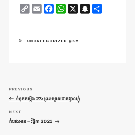
C
E
F
W
X
S
S
o
m
a
h
n
h
p
ail
c
at
a
ar
y
e
s
p
e
CATEGORIES
UNCATEGORIZED @KM
Li
b
A
c
n
o
p
h
k
o
p
at
k
ការ​
Previous
PREVIOUS
នាំទិស​
Post
ទំនុកតម្កើង 23: ព្រះ‌អម្ចាស់​ជា​គង្វាល​ខ្ញុំ
ប្រកាស
Next
NEXT
Post
គំរោង​អាន – វិច្ឆិកា 2021