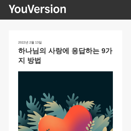
콘
텐
츠
YOUVERSION
Seeking God every day.
로
바
로
작
2022년 2월 13일
가
성
하나님의 사랑에 응답하는 9가
기
일
자
지 방법