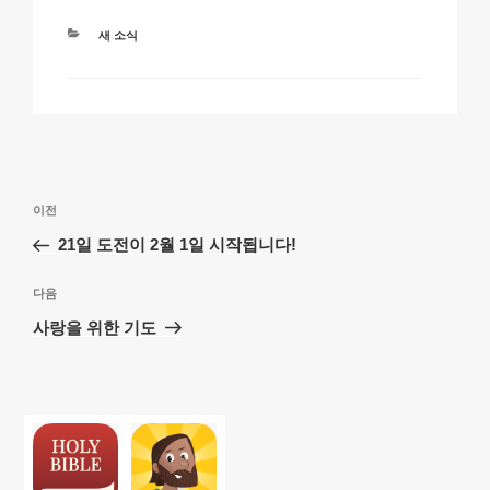
카
새 소식
테
고
리
글
이
이전
탐
전
21일 도전이 2월 1일 시작됩니다!
색
글
다
다음
음
사랑을 위한 기도
글