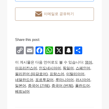
이메일로 공유하기
Share this post:
C
E
F
W
X
S
S
o
m
a
h
n
h
이 게시물은 다음 언어로도 볼 수 있습니다:
영어
p
ail
c
at
a
ar
아프리칸스어
인도네시아어
독일어
스페인어
y
e
s
p
e
필리핀어 (따갈로어)
프랑스어
이탈리아어
Li
b
A
c
네덜란드어
포르투갈어
루마니아어
러시아어
일본어
중국어 (간체)
중국어 (번체)
폴란드어
n
o
p
h
베트남어
k
o
p
at
k