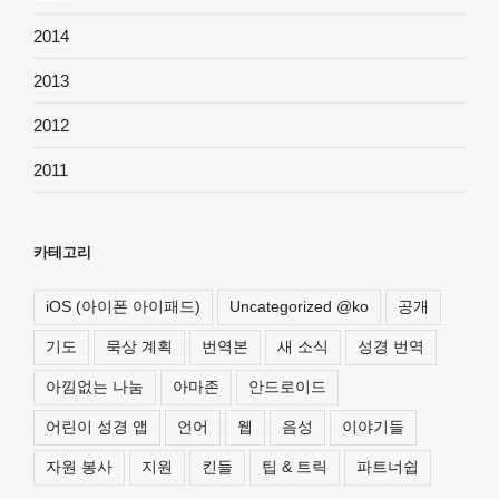
2014
2013
2012
2011
카테고리
iOS (아이폰 아이패드)
Uncategorized @ko
공개
기도
묵상 계획
번역본
새 소식
성경 번역
아낌없는 나눔
아마존
안드로이드
어린이 성경 앱
언어
웹
음성
이야기들
자원 봉사
지원
킨들
팁 & 트릭
파트너쉽