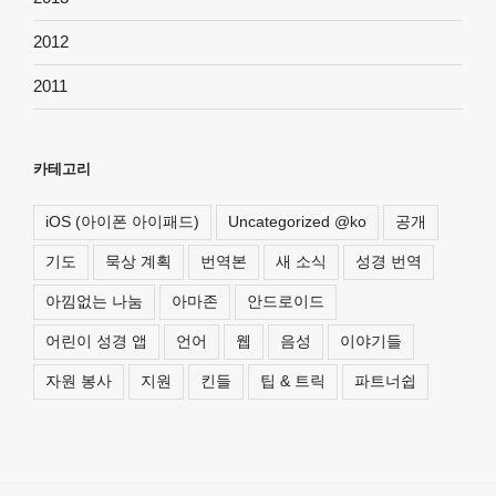
2012
2011
카테고리
iOS (아이폰 아이패드)
Uncategorized @ko
공개
기도
묵상 계획
번역본
새 소식
성경 번역
아낌없는 나눔
아마존
안드로이드
어린이 성경 앱
언어
웹
음성
이야기들
자원 봉사
지원
킨들
팁 & 트릭
파트너쉽