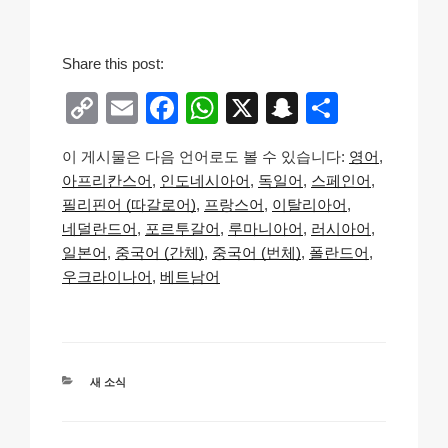
Share this post:
C
E
F
W
X
S
S
o
m
a
h
n
h
이 게시물은 다음 언어로도 볼 수 있습니다:
영어
p
ail
c
at
a
ar
아프리칸스어
인도네시아어
독일어
스페인어
y
e
s
p
e
필리핀어 (따갈로어)
프랑스어
이탈리아어
Li
b
A
c
네덜란드어
포르투갈어
루마니아어
러시아어
일본어
중국어 (간체)
중국어 (번체)
폴란드어
n
o
p
h
우크라이나어
베트남어
k
o
p
at
k
카
새 소식
테
고
리