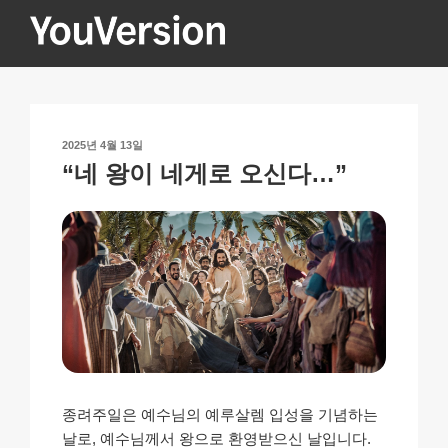
콘
텐
츠
YOUVERSION
Seeking God every day.
로
바
로
작
2025년 4월 13일
가
성
“네 왕이 네게로 오신다…”
기
일
자
종려주일은 예수님의 예루살렘 입성을 기념하는
날로, 예수님께서 왕으로 환영받으신 날입니다.