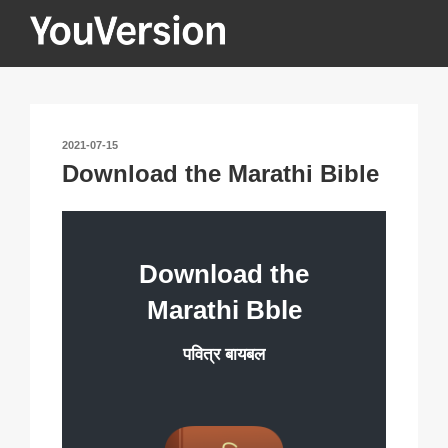
Skip
to
content
YOUVERSION
Seeking God every day.
POSTED
2021-07-15
ON
Download the Marathi Bible
Download the
Marathi Bble
पवित्र बायबल