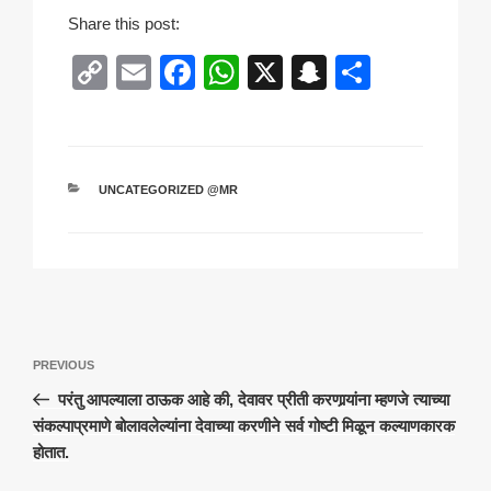
Share this post:
C
E
F
W
X
S
S
o
m
a
h
n
h
p
ail
c
at
a
ar
y
e
s
p
e
CATEGORIES
UNCATEGORIZED @MR
Li
b
A
c
n
o
p
h
k
o
p
at
k
Post
Previous
PREVIOUS
navigation
Post
परंतु आपल्याला ठाऊक आहे की, देवावर प्रीती करणार्‍यांना म्हणजे त्याच्या
संकल्पाप्रमाणे बोलावलेल्यांना देवाच्या करणीने सर्व गोष्टी मिळून कल्याणकारक
होतात.