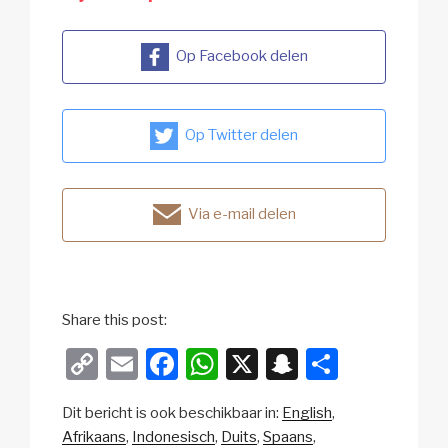
Op Facebook delen
Op Twitter delen
Via e-mail delen
Share this post:
C
E
F
W
X
S
D
o
m
a
h
n
el
Dit bericht is ook beschikbaar in:
English
p
ail
c
at
a
e
Afrikaans
Indonesisch
Duits
Spaans