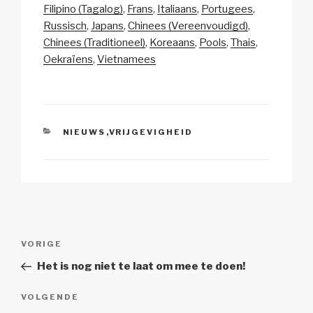
y
e
s
p
n
Filipino (Tagalog)
Frans
Italiaans
Portugees
Li
b
A
c
Russisch
Japans
Chinees (Vereenvoudigd)
Chinees (Traditioneel)
Koreaans
Pools
Thais
n
o
p
h
Oekraïens
Vietnamees
k
o
p
at
k
CATEGORIEËN
NIEUWS
,
VRIJGEVIGHEID
Berichtnavigatie
Vorig
VORIGE
bericht
Het is nog niet te laat om mee te doen!
Volgend
VOLGENDE