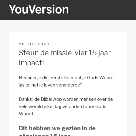
Naar
de
inhoud
YOUVERSION
Seeking God every day.
springen
GEPLAATST
20 JULI 2023
OP
Steun de missie: vier 15 jaar
impact!
Herinner je die eerste keer dat je Gods Woord
las en het je leven veranderde?
Dankzij de Bijbel App worden mensen over de
hele wereld elke dag veranderd door Gods
Woord.
Dit hebben we gezien in de