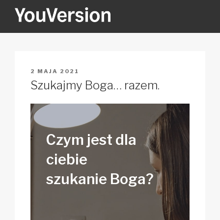
Przejdź
do
treści
YOUVERSION
Seeking God every day.
OPUBLIKOWANE
2 MAJA 2021
W
Szukajmy Boga… razem.
Czym jest dla
ciebie
szukanie Boga?