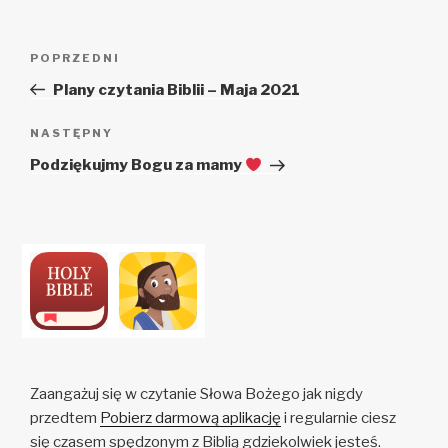
Zobacz
Poprzedni
POPRZEDNI
wpisy
wpis
Plany czytania Biblii – Maja 2021
Następny
NASTĘPNY
wpis
Podziękujmy Bogu za mamy
Zaangażuj się w czytanie Słowa Bożego jak nigdy
przedtem
Pobierz darmową aplikację
i regularnie ciesz
się czasem spędzonym z Biblią gdziekolwiek jesteś.