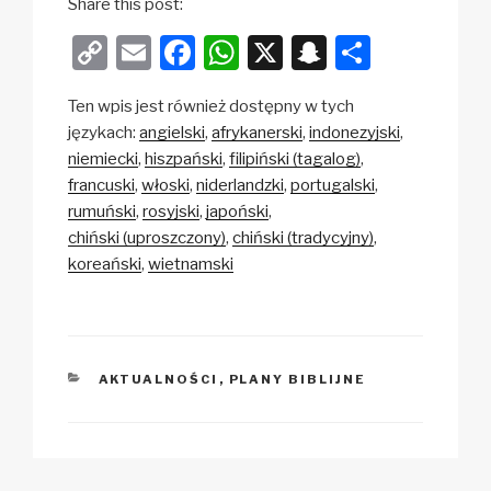
Share this post:
C
E
F
W
X
S
S
o
m
a
h
n
h
Ten wpis jest również dostępny w tych
p
ail
c
at
a
ar
językach:
angielski
afrykanerski
indonezyjski
y
e
s
p
e
niemiecki
hiszpański
filipiński (tagalog)
Li
b
A
c
francuski
włoski
niderlandzki
portugalski
rumuński
rosyjski
japoński
n
o
p
h
chiński (uproszczony)
chiński (tradycyjny)
k
o
p
at
koreański
wietnamski
k
KATEGORIE
AKTUALNOŚCI
,
PLANY BIBLIJNE