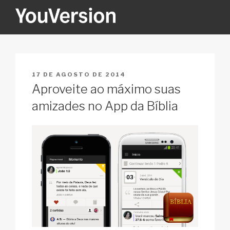
Pular
para
o
YOUVERSION
Seeking God every day.
conteúdo
PUBLICADO
17 DE AGOSTO DE 2014
EM
Aproveite ao máximo suas
amizades no App da Bíblia