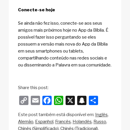
Conecte-se hoje
Se ainda não fez isso, conecte-se aos seus
amigos mais próximos hoje no App da Bíblia. É
possível fazer isso perguntando se eles
possuem a versão mais nova do App da Bíblia
em seus smartphones ou tablets,
compartilhando conteúdo nas redes sociais e
ou disseminando a Palavra em sua comunidade.
Share this post:
C
E
F
W
X
S
S
o
m
a
h
n
h
Este post também está disponível em:
Inglês
p
ail
c
at
a
ar
Alemão
Espanhol
Francês
Holandês
Russo
y
e
s
p
e
Chinês (Simplificado)
Chinês (Tradicional)