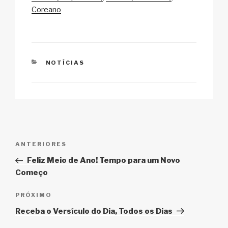
Li
b
A
c
Coreano
n
o
p
h
k
o
p
at
k
CATEGORIAS
NOTÍCIAS
Navegação
Post
ANTERIORES
de
anterior
Feliz Meio de Ano! Tempo para um Novo
Post
Começo
Próximo
PRÓXIMO
post
Receba o Versículo do Dia, Todos os Dias