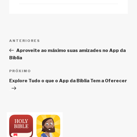
Navegação
Post
ANTERIORES
de
anterior
Aproveite ao máximo suas amizades no App da
Post
Bíblia
Próximo
PRÓXIMO
post
Explore Tudo o que o App da Bíblia Tem a Oferecer