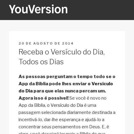
Pular
para
o
YOUVERSION
Seeking God every day.
conteúdo
PUBLICADO
20 DE AGOSTO DE 2014
EM
Receba o Versículo do Dia,
Todos os Dias
As pessoas perguntam o tempo todo se o
App da Bíblia pode lhes enviar
o Versículo
do Dia
para que elas nunca percam um.
Agora isso é possível!
Se você é novo no
App da Bíblia,
o Versículo do Dia
é uma
passagem selecionada diariamente destinada a
incentivá-lo, dar-lhe esperança e ajudá-lo a
concentrar seus pensamentos em Deus. E, é