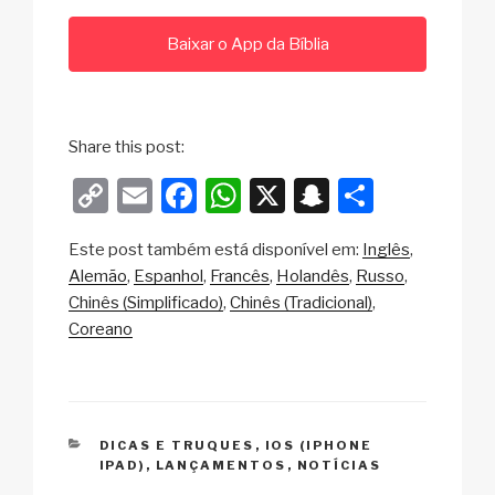
Baixar o App da Bíblia
Share this post:
C
E
F
W
X
S
S
o
m
a
h
n
h
Este post também está disponível em:
Inglês
p
ail
c
at
a
ar
Alemão
Espanhol
Francês
Holandês
Russo
y
e
s
p
e
Chinês (Simplificado)
Chinês (Tradicional)
Li
b
A
c
Coreano
n
o
p
h
k
o
p
at
k
CATEGORIAS
DICAS E TRUQUES
,
IOS (IPHONE
IPAD)
,
LANÇAMENTOS
,
NOTÍCIAS