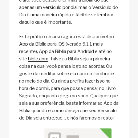
claro, você desejará ler mais a Bíblia do que
apenas
um versículo por dia
, mas o Versículo do
Dia é uma maneira rápida e fácil de se lembrar
daquilo que é importante.
Este prático recurso agora está disponível no
App da Bíblia para iOS
(versão 5.1.1 mais
recente),
App da Bíblia para Android
e até no
site
bible.com
. Talvez a Bíblia seja a primeira
coisa na qual você pensa logo ao acordar. Ou
goste de meditar sobre ela com um lembrete
no meio do dia. Ou ainda prefira fazer isso na
hora de dormir, para que possa pensar no Livro
Sagrado, enquanto pega no sono. Qualquer que
seja a sua preferência, basta informar ao App da
Bíblia quando e como deseja que seu Versículo
do Dia seja entregue… e nós faremos o resto!