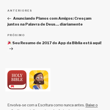
Navegação
Post
ANTERIORES
de
anterior
Anunciando Planos com Amigos: Cresçam
Post
juntos na Palavra de Deus… diariamente
Próximo
PRÓXIMO
post
Seu Resumo de 2017 do App da Bíblia está aqui!
Envolva-se com a Escritura como nunca antes.
Baixe o