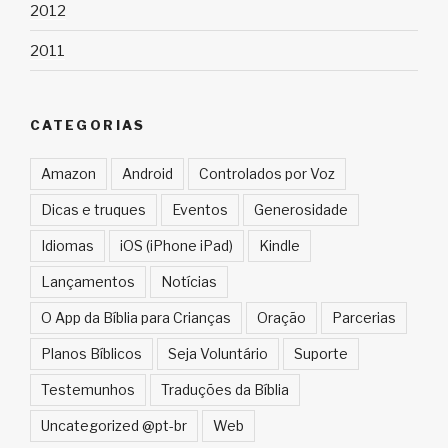
2012
2011
CATEGORIAS
Amazon
Android
Controlados por Voz
Dicas e truques
Eventos
Generosidade
Idiomas
iOS (iPhone iPad)
Kindle
Lançamentos
Notícias
O App da Bíblia para Crianças
Oração
Parcerias
Planos Bíblicos
Seja Voluntário
Suporte
Testemunhos
Traduções da Bíblia
Uncategorized @pt-br
Web