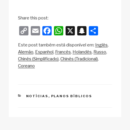
Share this post:
C
E
F
W
X
S
S
o
m
a
h
n
h
Este post também está disponível em:
Inglês
p
ail
c
at
a
ar
Alemão
Espanhol
Francês
Holandês
Russo
y
e
s
p
e
Chinês (Simplificado)
Chinês (Tradicional)
Li
b
A
c
Coreano
n
o
p
h
k
o
p
at
k
CATEGORIAS
NOTÍCIAS
,
PLANOS BÍBLICOS