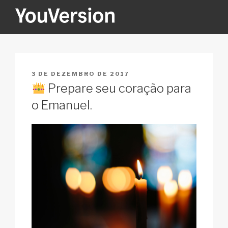
Pular
para
o
YOUVERSION
Seeking God every day.
conteúdo
PUBLICADO
3 DE DEZEMBRO DE 2017
EM
Prepare seu coração para
o Emanuel.