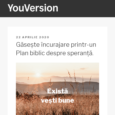
Sari
la
conținut
YOUVERSION
Seeking God every day.
PUBLICAT
22 APRILIE 2020
PE
Găsește încurajare printr-un
Plan biblic despre speranță.
Există
vești bune