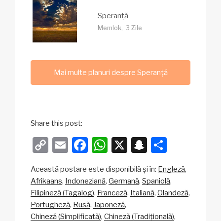
Speranță
Memlok, 3 Zile
Mai multe planuri despre Speranță
Share this post:
C
E
F
W
X
S
P
o
m
a
h
n
ar
Această postare este disponibilă și în:
Engleză
p
ail
c
at
a
ta
Afrikaans
Indoneziană
Germană
Spaniolă
y
e
s
p
je
Filipineză (Tagalog)
Franceză
Italiană
Olandeză
Li
b
A
c
az
Portugheză
Rusă
Japoneză
Chineză (Simplificată)
Chineză (Tradițională)