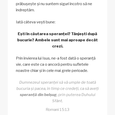
prăbușește și nu suntem siguri încotro să ne
îndreptăm.
Iată câteva vești bune:
Ești în căutarea speranței? Tânjești după
bucurie?
Ambele sunt mai aproape decât
crezi.
Prin învierea lui Isus, ne-a fost dată o speranță
vie, care este ca o ancoră pentru sufletele
noastre chiar și în cele mai grele perioade.
Dumnezeul speranței să vă umple de toată
bucuria și pacea, în timp ce credeți, ca să aveți
speranță din belșug
, prin puterea Duhului
Sfânt.
Romani 15:13