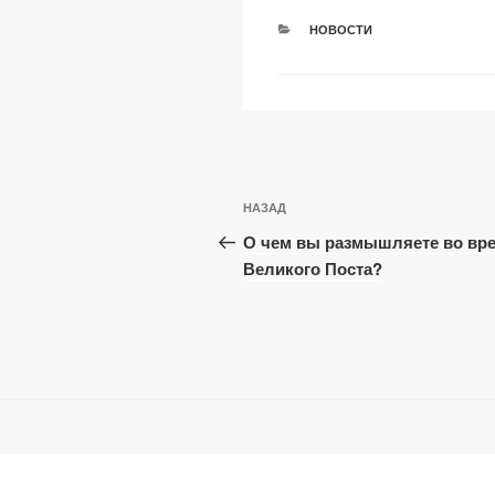
k
РУБРИКИ
НОВОСТИ
Навигация
Предыдущая
НАЗАД
по
запись:
О чем вы размышляете во вр
записям
Великого Поста?