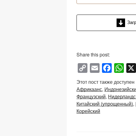
Заг
Share this post:
C
E
F
W
o
m
a
h
Этот пост также доступен
p
ail
c
at
Африкаанс
Индонезийск
y
e
s
Французский
Нидерландс
Li
b
A
Китайский (упрощенный)
Корейский
n
o
p
k
o
p