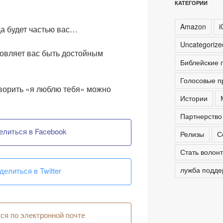
КАТЕГОРИИ
Amazon
i
да будет частью вас…
Uncategoriz
овляет вас быть достойным
Библейские 
Голосовые п
оворить «я люблю тебя» можно
Истории
Партнерство
елиться в Facebook
Релизы
С
Стать волон
лужба подде
делиться в Twitter
я по электронной почте