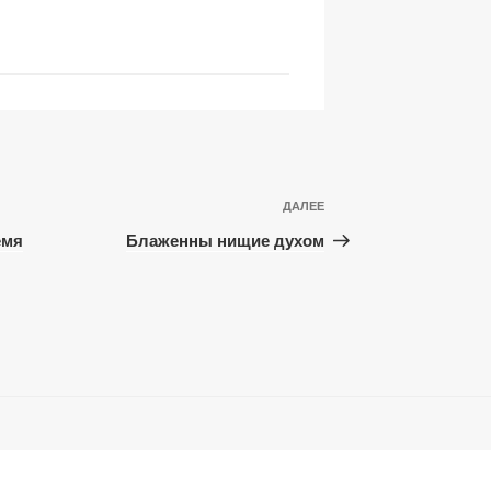
Следующая
ДАЛЕЕ
запись
емя
Блаженны нищие духом