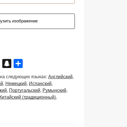
рузить изображение
X
S
О
n
тп
 на следующих языках:
Английский
a
р
ий
Немецкий
Испанский
p
а
кий
Португальский
Румынский
c
в
Китайский (традиционный)
h
и
at
ть