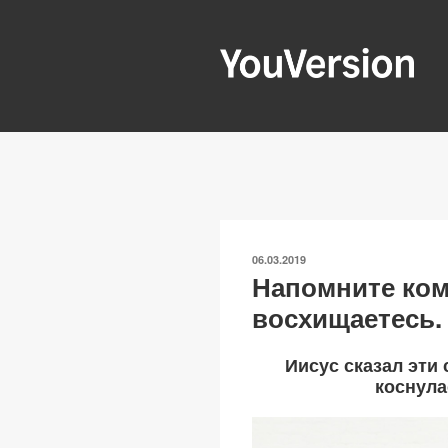
Перейти
к
содержимому
YOUVERSIO
Seeking God every day.
ОПУБЛИКОВАНО
06.03.2019
Напомните кому
восхищаетесь.
Иисус сказал эти
коснула