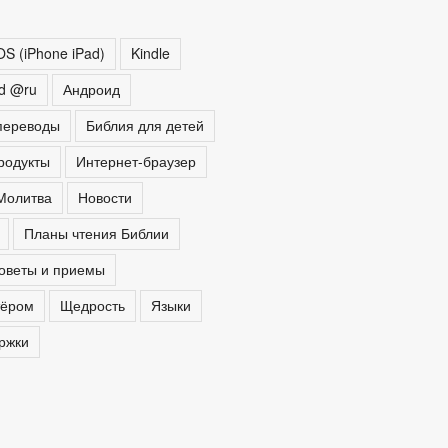
OS (iPhone iPad)
Kindle
ed @ru
Андроид
переводы
Библия для детей
родукты
Интернет-браузер
Молитва
Новости
Планы чтения Библии
оветы и приемы
тёром
Щедрость
Языки
ржки