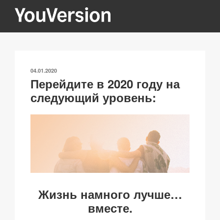
Перейти
к
содержимому
YOUVERSION
Seeking God every day.
ОПУБЛИКОВАНО
04.01.2020
Перейдите в 2020 году на
следующий уровень:
Жизнь намного лучше…
вместе.