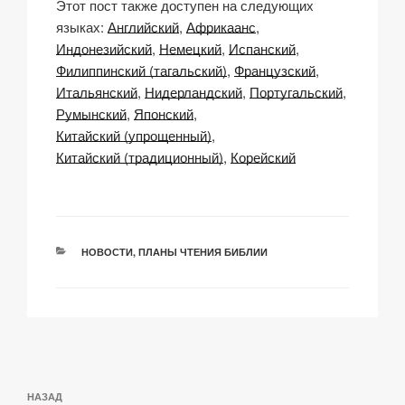
Этот пост также доступен на следующих
p
ail
c
at
a
р
языках:
Английский
Африкаанс
y
e
s
p
а
Индонезийский
Немецкий
Испанский
Li
b
A
c
в
Филиппинский (тагальский)
Французский
Итальянский
Нидерландский
Португальский
n
o
p
h
и
Румынский
Японский
k
o
p
at
ть
Китайский (упрощенный)
k
Китайский (традиционный)
Корейский
РУБРИКИ
НОВОСТИ
,
ПЛАНЫ ЧТЕНИЯ БИБЛИИ
Навигация
Предыдущая
НАЗАД