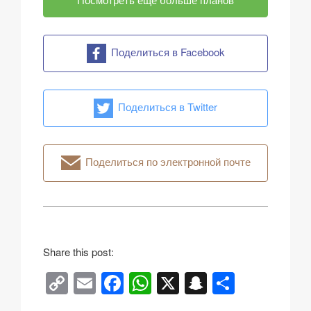
Поделиться в Facebook
Поделиться в Twitter
Поделиться по электронной почте
Share this post:
C
E
F
W
X
S
О
o
m
a
h
n
тп