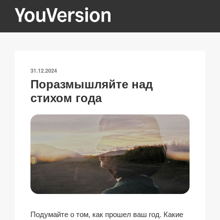
Перейти
к
содержимому
YOUVERSION
Seeking God every day.
ОПУБЛИКОВАНО
31.12.2024
Поразмышляйте над
стихом года
Подумайте о том, как прошел ваш год. Какие