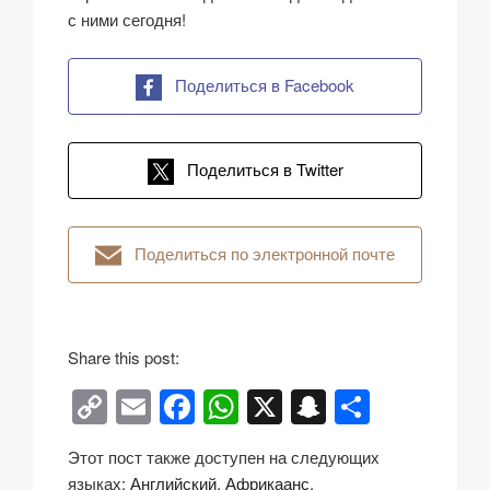
с ними сегодня!
Поделиться в Facebook
Поделиться в Twitter
Поделиться по электронной почте
Share this post:
C
E
F
W
X
S
О
o
m
a
h
n
тп
Этот пост также доступен на следующих
p
ail
c
at
a
р
языках:
Английский
Африкаанс