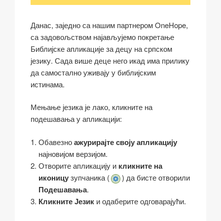
Данас, заједно са нашим партнером OneHope,
са задовољством најављујемо покретање
Библијске апликације за децу на српском
језику. Сада више деце него икад има прилику
да самостално уживају у библијским
истинама.
Мењање језика је лако, кликните на
подешавања у апликацији:
Обавезно
ажурирајте своју апликацију
најновијом верзијом.
Отворите апликацију и
кликните на
иконицу
зупчаника (
) да бисте отворили
Подешавања
.
Кликните Језик
и одаберите одговарајући.