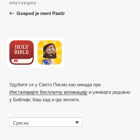
Претходни
ПРЕТХОДНО
чланка
чланак
Gospod je meni Pastir
Удубите се у Свето Писмо као никада пре.
Инсталирајте бесплатну апликацију
и уживајте редовно
у Библији, баш кад и где желите.
Српски