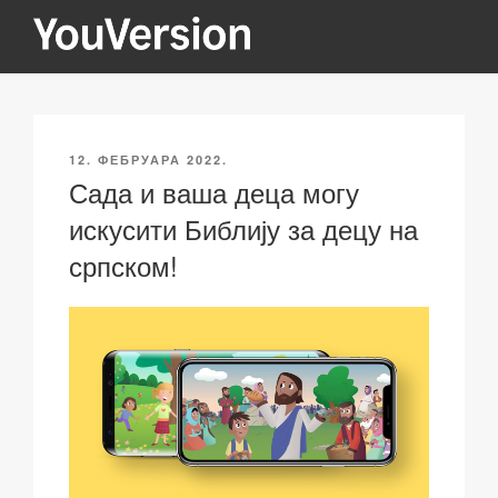
Скочи
на
садржај
YOUVERSION
Seeking God every day.
ОБЈАВЉЕНО
12. ФЕБРУАРА 2022.
Сада и ваша деца могу
искусити Библију за децу на
српском!