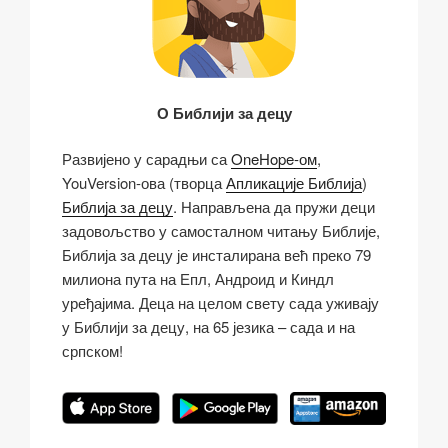
О Библији за децу
Развијено у сарадњи са
OneHope-ом
,
YouVersion-ова (творца
Апликације Библија
)
Библија за децу
. Направљена да пружи деци
задовољство у самосталном читању Библије,
Библија за децу је инсталирана већ преко 79
милиона пута на Епл, Андроид и Киндл
уређајима. Деца на целом свету сада уживају
у Библији за децу, на 65 језика – сада и на
српском!