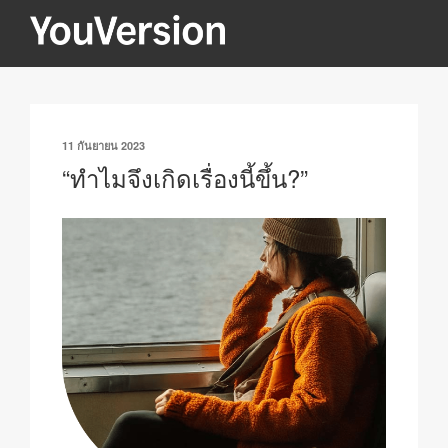
ข้าม
ไป
YOUVERSION
Seeking God every day.
ยัง
บทความ
เขียน
11 กันยายน 2023
วัน
“ทำไมจึงเกิดเรื่องนี้ขึ้น?”
ที่