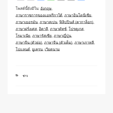
o
m
a
h
n
h
โพสต์นี้ยังมีใน:
อังกฤษ
p
ail
c
at
a
ar
ภาษาราชการของแอฟริกาใต้
ภาษาอินโดนีเซีย
y
e
s
p
e
ภาษาเยอรมัน
ภาษาสเปน
ฟิลิปปินส์ (ตากาล็อก)
Li
b
A
c
ภาษาฝรั่งเศส
อิตาลี
ภาษาดัทช์
โปรตุเกส
n
o
p
h
โรมาเนีย
ภาษารัสเซีย
ภาษาญี่ปุ่น
k
o
p
at
ภาษาจีน (ตัวย่อ)
ภาษาจีน (ตัวเต็ม)
ภาษาเกาหลี
โปแลนด์
ยูเครน
เวียตนาม
k
หมวด
ข่าว
หมู่