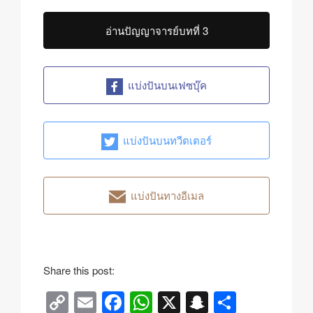
อ่านปัญญาจารย์บทที่ 3
แบ่งปันบนเฟซบุ๊ค
แบ่งปันบนทวีตเตอร์
แบ่งปันทางอีเมล
Share this post:
C
E
F
W
X
S
S