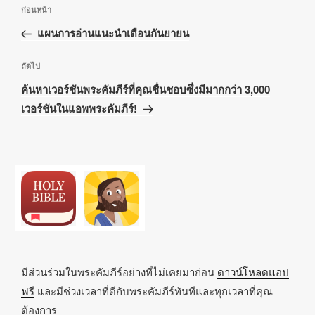
เมนู
เรื่อง
ก่อนหน้า
นำทาง
ก่อน
แผนการอ่านแนะนำเดือนกันยายน
เรื่อง
หน้า
เรื่อง
ถัดไป
ถัด
ค้นหาเวอร์ชันพระคัมภีร์ที่คุณชื่นชอบซึ่งมีมากกว่า 3,000
ไป
เวอร์ชันในแอพพระคัมภีร์!
มีส่วนร่วมในพระคัมภีร์อย่างที่ไม่เคยมาก่อน
ดาวน์โหลดแอป
ฟรี
และมีช่วงเวลาที่ดีกับพระคัมภีร์ทันทีและทุกเวลาที่คุณ
ต้องการ