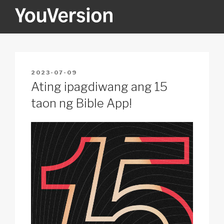
Skip
to
content
YOUVERSION
Seeking God every day.
POSTED
2023-07-09
ON
Ating ipagdiwang ang 15
taon ng Bible App!