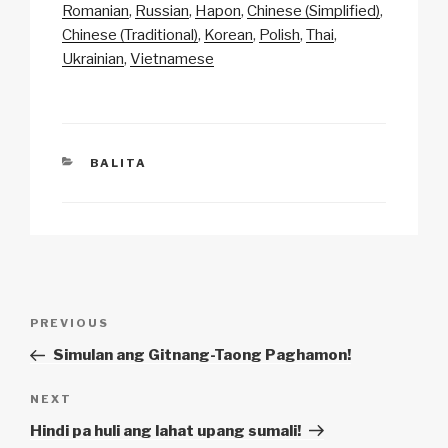
Li
b
A
c
Romanian
Russian
Hapon
Chinese (Simplified)
Chinese (Traditional)
Korean
Polish
Thai
n
o
p
h
Ukrainian
Vietnamese
k
o
p
at
k
CATEGORIES
BALITA
Post
Previous
PREVIOUS
navigation
Post
Simulan ang Gitnang-Taong Paghamon!
Next
NEXT
Post
Hindi pa huli ang lahat upang sumali!