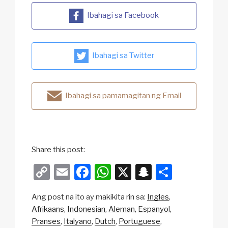
Ibahagi sa Facebook
Ibahagi sa Twitter
Ibahagi sa pamamagitan ng Email
Share this post:
C
E
F
W
X
S
S
o
m
a
h
n
h
Ang post na ito ay makikita rin sa:
Ingles
p
ail
c
at
a
ar
Afrikaans
Indonesian
Aleman
Espanyol
y
e
s
p
e
Pranses
Italyano
Dutch
Portuguese