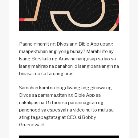
Paano ginamit ng Diyos ang Bible App upang
maapektuhan ang iyong buhay? Marahil ito ay
isang Bersikulo ng Araw na nangusap sa iyo sa
isang mahirap na panahon, o isang panalangin na
binasa mo sa tamang oras.
Samahan kami na ipagdiwang ang ginawa ng
Diyos sa pamamagitan ng Bible App sa
nakalipas na 15 taon sa pamamagitan ng
panonood sa espesyal na video na ito mula sa
ating tagapagtatag at CEO, si Bobby
Gruenewald.