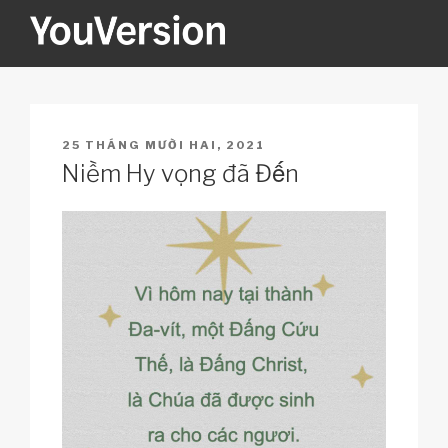
Skip
to
content
YOUVERSION
Seeking God every day.
POSTED
25 THÁNG MƯỜI HAI, 2021
ON
Niềm Hy vọng đã Đến