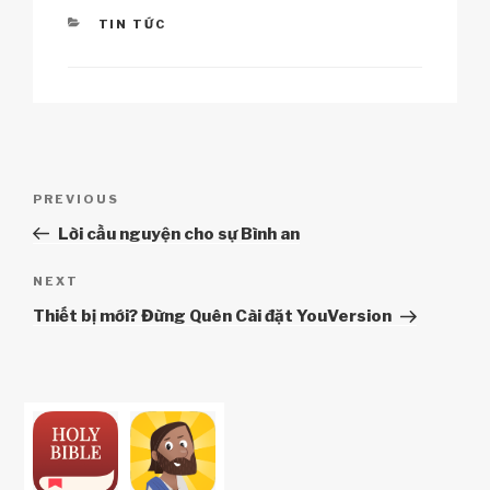
CATEGORIES
TIN TỨC
Điều
Previous
PREVIOUS
hướng
Post
Lời cầu nguyện cho sự Bình an
bài
viết
Next
NEXT
Post
Thiết bị mới? Đừng Quên Cài đặt YouVersion