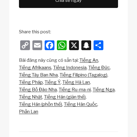
Chia sẻ ngay
Share this post:
C
E
F
W
X
S
S
o
m
a
h
n
h
Bài đăng này cũng có sẵn tại:
Tiếng An
p
ail
c
at
a
ar
Tiếng Afrikaans
Tiếng Indonesia
Tiếng Đức
y
e
s
p
e
Tiếng Tây Ban Nha
Tiếng Filipino (Tagalog)
Li
b
A
c
Tiếng Pháp
Tiếng Ý
Tiếng Hà Lan
Tiếng Bồ Đào Nha
Tiếng Ru-ma-ni
Tiếng Nga
n
o
p
h
Tiếng Nhật
Tiếng Hán (giản thể)
k
o
p
at
Tiếng Hán (phồn thể)
Tiếng Hàn Quốc
k
Phần Lan