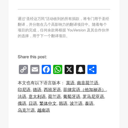
通过“圣经达万民”活动收到的所有捐款，将专门用于圣经
翻译，并分散在几个高影响力的翻译项目中。随着每个
项目的完成，任何余款将根据 YouVersion 及其合作伙伴
的选择，用于下一个翻译项目。
Share this post:
C
E
F
W
X
S
分
o
m
a
h
n
享
本文也有以下语言版本：
英语
南非荷兰语
p
ail
c
at
a
印尼语
德语
西班牙语
菲律宾语（他加禄语）
y
e
s
p
法语
意大利语
荷兰语
葡萄牙语
罗马尼亚语
Li
b
A
c
俄语
日语
繁体中文
韩语
波兰语
泰语
乌克兰语
越南语
n
o
p
h
k
o
p
at