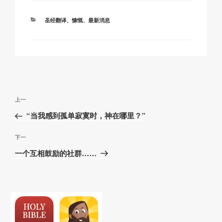
k
分
圣经翻译
、
慷慨
、
最新消息
类
文
上
上一
章
一
“当我感到孤单寂寞时，神在哪里？”
导
篇
航
文
下
下一
章
一
一个互相鼓励的社群……
篇
文
章