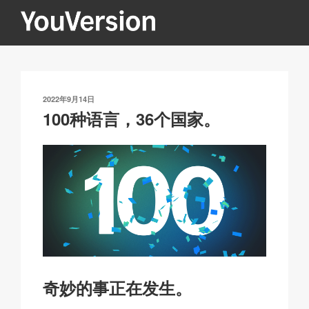
跳
至
内
YOUVERSION
Seeking God every day.
容
发
2022年9月14日
布
100种语言，36个国家。
于
奇妙的事正在发生。