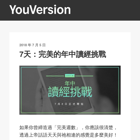
跳
至
內
YOUVERSION
Seeking God every day.
容
發
2018 年 7 月 5 日
表
7天：完美的年中讀經挑戰
於
如果你曾締造過「完美週數」，你應該很清楚，
透過上帝話語天天與祂相連的感覺是多麼美好！