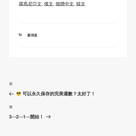
y
e
s
p
羅馬尼亞文
俄文
簡體中文
韓文
Li
b
A
c
n
o
p
h
k
o
p
at
分
新消息
k
類
文
上
前
章
一
可以永久保存的完美週數？太好了！
導
篇
覽
文
下
後
章
篇
3⋯2⋯1⋯開始！
文
章