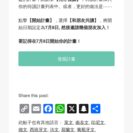
你的待讀計畫列表中。或者，更好的做法是⋯⋯
點擊
【開始計畫】
，選擇
【和朋友共讀】
，將開
始日期設定為
7月8日
, 然後邀請幾個朋友加入！
要記得在7月8日開始你的計畫！
發掘計畫
Share this post:
C
E
F
W
X
S
分
o
m
a
h
n
享
此帖子也有其他語言：
英文
南非文
印尼文
p
ail
c
at
a
德文
西班牙文
法文
荷蘭文
葡萄牙文