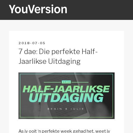
Skip
to
content
YOUVERSION
Seeking God every day.
POSTED
2018-07-05
ON
7 dae: Die perfekte Half-
Jaarlikse Uitdaging
As jy ooit ‘n perfekte week gehad het, weet jy