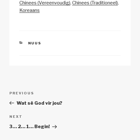
Li
b
A
c
Chinees (Vereenvoudig)
Chinees (Traditioneel)
Koreaans
n
o
p
h
k
o
p
at
k
CATEGORIES
NUUS
Post
Previous
PREVIOUS
navigation
Post
Wat sê God vir jou?
Next
NEXT
Post
3… 2… 1… Begin!