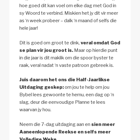
hoe goed dit kan voel om elke dag met God in
sy Woord te verbind. Miskien het jy dit vir meer
as ‘n week probeer – dalk ‘n maand of selfs die
hele jaar!
Dit is goed om groot te dink,
veral omdat God
se plan vir jou groot is.
Maar op hierdie punt
in die jaar is dit maklik om die spoor byster te
raak, veral nadat ‘n vaste patroon gebreek is.
Juis daarom het ons die Half-Jaarlikse
Uitdaging geskep:
om jou te help om jou
Bybel lees gewoonte te hernu, een dag op ‘n
slag, deur die eenvoudige Planne te lees
waarvan jy hou.
Neem die 7-dag uitdaging aan en
sien meer
Aaneenlopende Reekse en selfs meer
Volledige Weke.