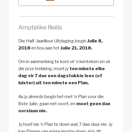
Amptelike Reëls
Die Half-Jaarlikse Uitdaging begin
Julie 8,
2018
en hou aan tot
Julie 21, 2018.
Om in aanmerking te kom vir ‘n kenteken en vir
die prys trekking, moet jy
ten minste elke
dag vir 7 dae een dagstukkie lees (of
luister) uit ten minste een Plan.
As jy alreeds begin het met ‘n Plan voor die
8ste Julie, gaan net voort, en
moet geen dae
oorslaan nie.
Jy hoef nie ‘n Plan te doen wat 7 dae duur nie. Jy
kan Planne van enige lengte doen, al is dit