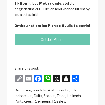
Tik
Begin
, kies
Met vriende
, stel die
begindatum vir 8 Julie, en nooi vriende uit om by
jou aan te sluit!
Onthou net om jou Plan op 8 Julie te begin!
Ontdek Planne
Share this post:
C
E
F
W
X
S
S
o
m
a
h
n
h
Die plasing is ook beskikbaar is:
Engels
p
ail
c
at
a
ar
Indonesies
Duits
Spaans
Frans
Hollands
y
e
s
p
e
Portugees
Roemeens
Russies