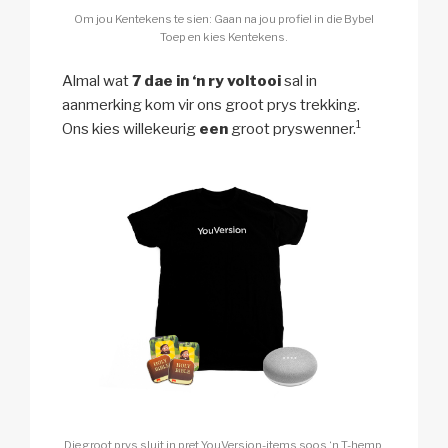
Om jou Kentekens te sien: Gaan na jou profiel in die Bybel
Toep en kies Kentekens.
Almal wat
7 dae in ‘n ry voltooi
sal in
aanmerking kom vir ons groot prys trekking.
1
Ons kies willekeurig
een
groot pryswenner.
Die groot prys sluit in pret YouVersion-items soos ‘n T-hemp,