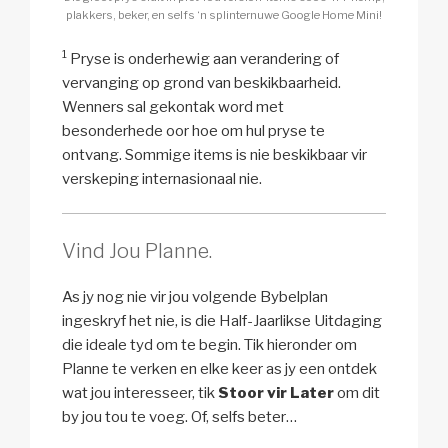
plakkers, beker, en selfs ‘n splinternuwe Google Home Mini!
1
Pryse is onderhewig aan verandering of
vervanging op grond van beskikbaarheid.
Wenners sal gekontak word met
besonderhede oor hoe om hul pryse te
ontvang. Sommige items is nie beskikbaar vir
verskeping internasionaal nie.
Vind Jou Planne.
As jy nog nie vir jou volgende Bybelplan
ingeskryf het nie, is die Half-Jaarlikse Uitdaging
die ideale tyd om te begin. Tik hieronder om
Planne te verken en elke keer as jy een ontdek
wat jou interesseer, tik
Stoor vir Later
om dit
by jou tou te voeg. Of, selfs beter…