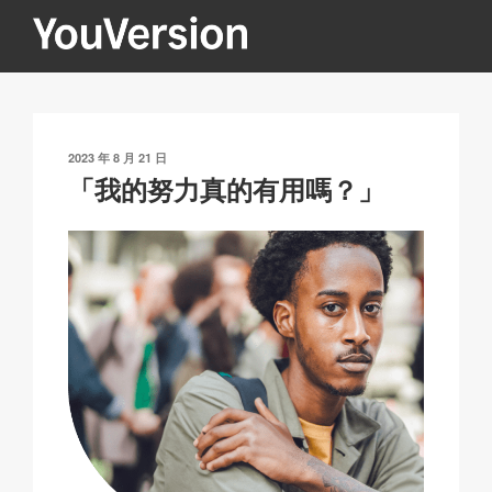
跳
至
內
YOUVERSION
Seeking God every day.
容
發
2023 年 8 月 21 日
表
「我的努力真的有用嗎？」
於