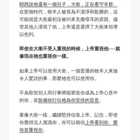
耶西說他還有一個兒子，大衛，正在看守羊群。
在那個時代，牧羊人被視為不潔淨和骯髒的，這
可能就是大衛最初沒被叫來見撒母耳的原因。儘
管其他人漠視了他，上帝還是選擇了大衛來領導
以色列。
即使在大衛不受人重視的時候，上帝重視他──就
像現在祂也重視你一樣。
如果上帝可以使用大衛，一個普通的牧羊人來做
令人驚訝的事，那麼祂也可以使用你。
不為取悅別人而行事將能塑造你成為上帝心意中
的你，並
裝備你行出祂為你安排的旨意
。
要像大衛一樣，繼續堅持信靠上帝。記住，即使
你覺得沒人賞識你，你可以相信
上帝看到你、愛
你並重視你
。