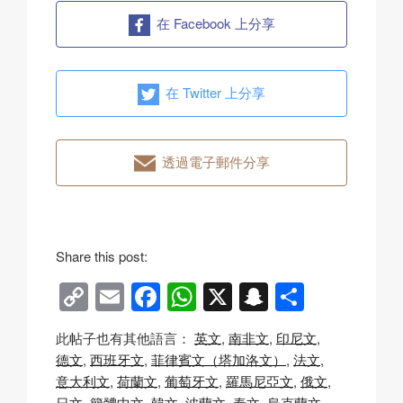
在 Facebook 上分享
在 Twitter 上分享
透過電子郵件分享
Share this post:
C
E
F
W
X
S
分
o
m
a
h
n
享
此帖子也有其他語言：
英文
南非文
印尼文
p
ail
c
at
a
德文
西班牙文
菲律賓文（塔加洛文）
法文
y
e
s
p
意大利文
荷蘭文
葡萄牙文
羅馬尼亞文
俄文
日文
簡體中文
韓文
波蘭文
泰文
烏克蘭文