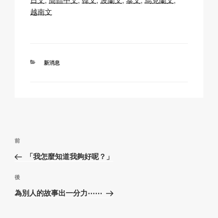
Li
b
A
c
越南文
n
o
p
h
k
o
p
at
k
分
新消息
類
文
上
前
章
一
「我怎麼知道我夠好呢？」
導
篇
覽
文
下
後
章
篇
為別人的故事出一分力⋯⋯
文
章