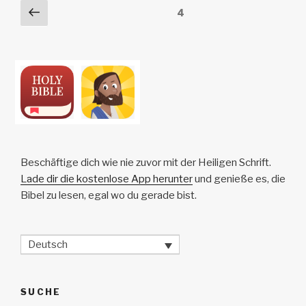
Posts
Vorherige
Seite
4
k
o
p
at
Seite
pagination
k
Beschäftige dich wie nie zuvor mit der Heiligen Schrift.
Lade dir die kostenlose App herunter
und genieße es, die
Bibel zu lesen, egal wo du gerade bist.
Deutsch
SUCHE