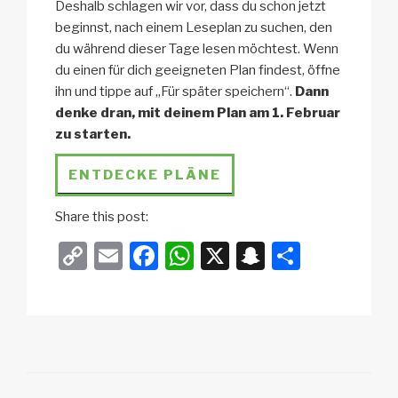
Deshalb schlagen wir vor, dass du schon jetzt
beginnst, nach einem Leseplan zu suchen, den
du während dieser Tage lesen möchtest. Wenn
du einen für dich geeigneten Plan findest, öffne
ihn und tippe auf „Für später speichern“.
Dann
denke dran, mit deinem Plan am 1. Februar
zu starten.
ENTDECKE PLÄNE
Share this post:
C
E
F
W
X
S
T
o
m
a
h
n
eil
p
ail
c
at
a
e
y
e
s
p
n
Li
b
A
c
n
o
p
h