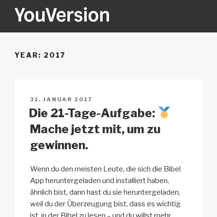
Zum
Inhalt
springen
YOUVERSION
Seeking God every day.
YEAR:
2017
VERÖFFENTLICHT
31. JANUAR 2017
AM
Die 21-Tage-Aufgabe:
Mache jetzt mit, um zu
gewinnen.
Wenn du den meisten Leute, die sich die Bibel
App heruntergeladen und installiert haben,
ähnlich bist, dann hast du sie heruntergeladen,
weil du der Überzeugung bist, dass es wichtig
ist, in der Bibel zu lesen – und du willst mehr