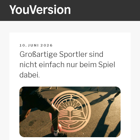
Zum
Inhalt
springen
YOUVERSION
Seeking God every day.
VERÖFFENTLICHT
10. JUNI 2026
AM
Großartige Sportler sind
nicht einfach nur beim Spiel
dabei.