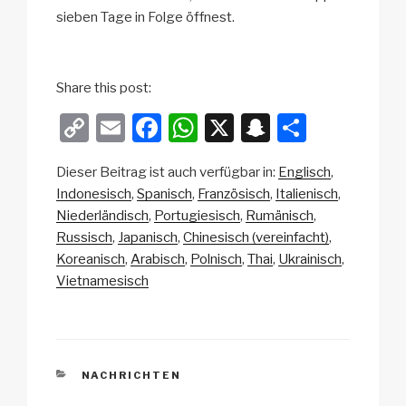
sieben Tage in Folge öffnest.
Share this post:
C
E
F
W
X
S
T
o
m
a
h
n
eil
Dieser Beitrag ist auch verfügbar in:
Englisch
p
ail
c
at
a
e
Indonesisch
Spanisch
Französisch
Italienisch
y
e
s
p
n
Niederländisch
Portugiesisch
Rumänisch
Li
b
A
c
Russisch
Japanisch
Chinesisch (vereinfacht)
Koreanisch
Arabisch
Polnisch
Thai
Ukrainisch
n
o
p
h
Vietnamesisch
k
o
p
at
k
KATEGORIEN
NACHRICHTEN