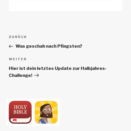
Beitrags-
Vorheriger
ZURÜCK
Navigation
Beitrag
Was geschah nach Pfingsten?
Nächster
WEITER
Beitrag
Hier ist dein letztes Update zur Halbjahres-
Challenge!