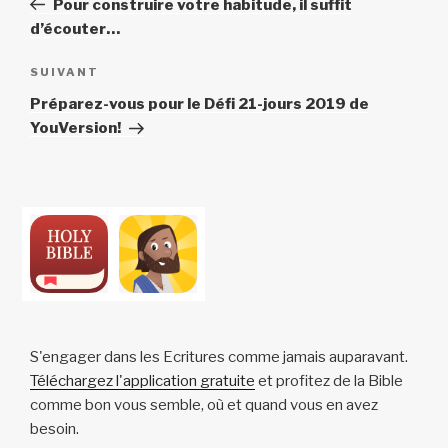
Pour construire votre habitude, il suffit
l’article
d’écouter…
Article
SUIVANT
suivant
Préparez-vous pour le Défi 21-jours 2019 de
YouVersion!
S'engager dans les Ecritures comme jamais auparavant.
Téléchargez l'application gratuite
et profitez de la Bible
comme bon vous semble, où et quand vous en avez
besoin.