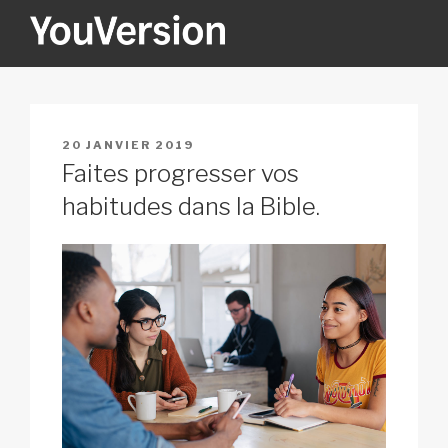
Aller
au
contenu
YOUVERSION
Seeking God every day.
principal
PUBLIÉ
20 JANVIER 2019
LE
Faites progresser vos
habitudes dans la Bible.