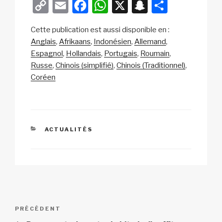
C
E
F
W
X
S
P
o
m
a
h
n
ar
Cette publication est aussi disponible en :
p
ail
c
at
a
ta
Anglais
Afrikaans
Indonésien
Allemand
y
e
s
p
g
Espagnol
Hollandais
Portugais
Roumain
Li
b
A
c
er
Russe
Chinois (simplifié)
Chinois (Traditionnel)
Coréen
n
o
p
h
k
o
p
at
k
CATÉGORIES
ACTUALITÉS
Navigation
Article
PRÉCÉDENT
de
précédent