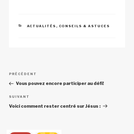
k
o
p
at
k
CATÉGORIES
ACTUALITÉS
,
CONSEILS & ASTUCES
Navigation
Article
PRÉCÉDENT
de
précédent
Vous pouvez encore participer au défi!
l’article
Article
SUIVANT
suivant
Voici comment rester centré sur Jésus :