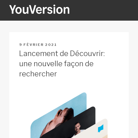
Aller
au
contenu
YOUVERSION
Seeking God every day.
principal
PUBLIÉ
9 FÉVRIER 2021
LE
Lancement de Découvrir:
une nouvelle façon de
rechercher