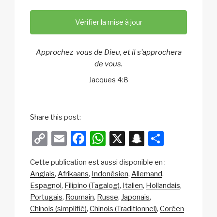
Vérifier la mise à jour
Approchez-vous de Dieu, et il s’approchera
de vous.
Jacques 4:8
Share this post:
C
E
F
W
X
S
P
o
m
a
h
n
ar
Cette publication est aussi disponible en :
p
ail
c
at
a
ta
Anglais
Afrikaans
Indonésien
Allemand
y
e
s
p
g
Espagnol
Filipino (Tagalog)
Italien
Hollandais
Li
b
A
c
er
Portugais
Roumain
Russe
Japonais
Chinois (simplifié)
Chinois (Traditionnel)
Coréen
n
o
p
h