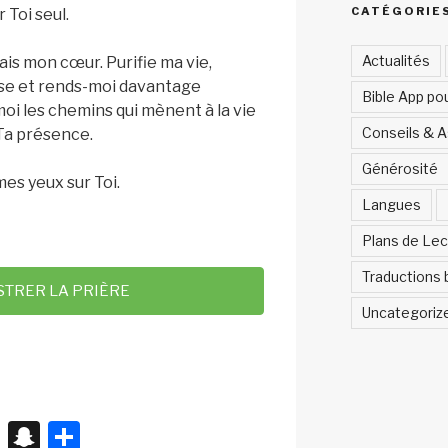
CATÉGORIE
 Toi seul.
Actualités
is mon cœur. Purifie ma vie,
nse et rends-moi davantage
Bible App po
oi les chemins qui mènent à la vie
Conseils & 
 Ta présence.
Générosité
mes yeux sur Toi.
Langues
Plans de Lec
Traductions 
STRER LA PRIÈRE
Uncategoriz
X
S
P