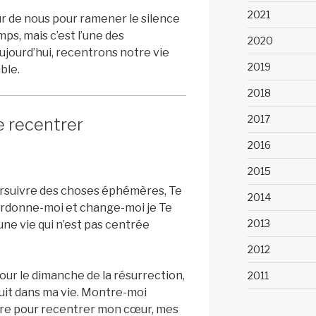
2021
ur de nous pour ramener le silence
ps, mais c’est l’une des
2020
jourd’hui, recentrons notre vie
2019
ble.
2018
2017
e recentrer
2016
2015
ursuivre des choses éphémères, Te
2014
 Pardonne-moi et change-moi je Te
2013
 une vie qui n’est pas centrée
2012
our le dimanche de la résurrection,
2011
bruit dans ma vie. Montre-moi
ivre pour recentrer mon cœur, mes