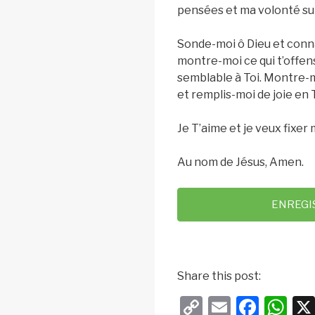
pensées et ma volonté sur
Sonde-moi ô Dieu et conna
montre-moi ce qui t’offe
semblable à Toi. Montre-m
et remplis-moi de joie en
Je T’aime et je veux fixer 
Au nom de Jésus, Amen.
ENREGI
Share this post:
C
E
F
W