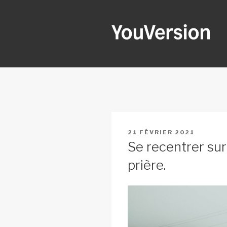
Aller
au
contenu
principal
YOUVERSI
Seeking God every day.
PUBLIÉ
21 FÉVRIER 2021
LE
Se recentrer sur
prière.