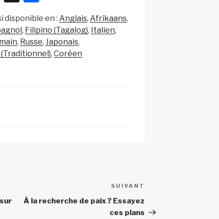
n
ar
i disponible en :
Anglais
Afrikaans
a
ta
pagnol
Filipino (Tagalog)
Italien
p
g
main
Russe
Japonais
c
er
 (Traditionnel)
Coréen
h
at
SUIVANT
Article
suivant
sur
À la recherche de paix ? Essayez
ces plans