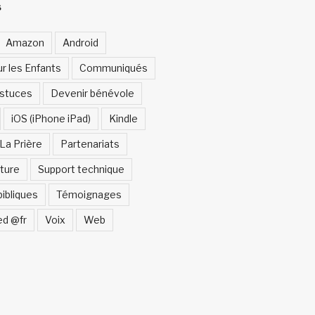
S
Amazon
Android
ur les Enfants
Communiqués
Astuces
Devenir bénévole
iOS (iPhone iPad)
Kindle
La Prière
Partenariats
ture
Support technique
bibliques
Témoignages
ed @fr
Voix
Web