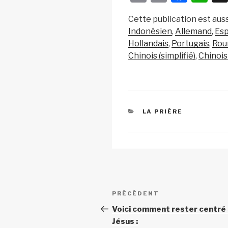
o
m
a
h
Cette publication est auss
p
ail
c
at
Indonésien
Allemand
Es
y
e
s
Hollandais
Portugais
Rou
Li
b
A
Chinois (simplifié)
Chinois
n
o
p
k
o
p
k
CATÉGORIES
LA PRIÈRE
Navigation
Article
PRÉCÉDENT
de
précédent
Voici comment rester centré 
Jésus :
l’article