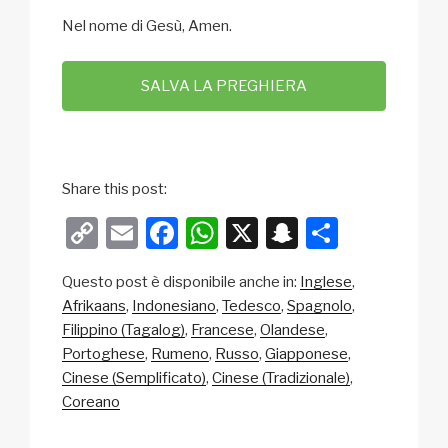
Nel nome di Gesù, Amen.
SALVA LA PREGHIERA
Share this post:
C
E
F
W
X
S
C
o
m
a
h
n
o
Questo post è disponibile anche in:
Inglese
p
ail
c
at
a
n
Afrikaans
Indonesiano
Tedesco
Spagnolo
y
e
s
p
di
Filippino (Tagalog)
Francese
Olandese
Li
b
A
c
vi
Portoghese
Rumeno
Russo
Giapponese
Cinese (Semplificato)
Cinese (Tradizionale)
n
o
p
h
di
Coreano
k
o
p
at