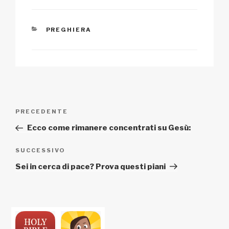
k
CATEGORIE
PREGHIERA
Navigazione
Articolo
PRECEDENTE
articoli
precedente:
Ecco come rimanere concentrati su Gesù:
Articolo
SUCCESSIVO
successivo
Sei in cerca di pace? Prova questi piani