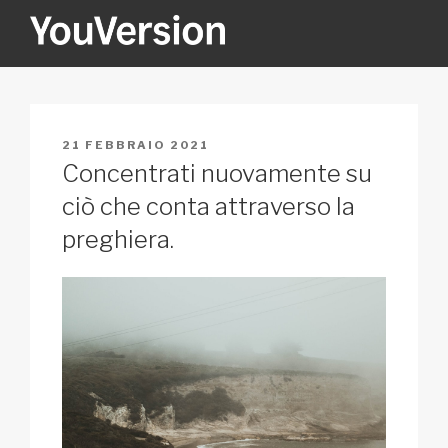
Salta
al
contenuto
YOUVERSION
Seeking God every day.
PUBBLICATO
21 FEBBRAIO 2021
IL
Concentrati nuovamente su
ciò che conta attraverso la
preghiera.