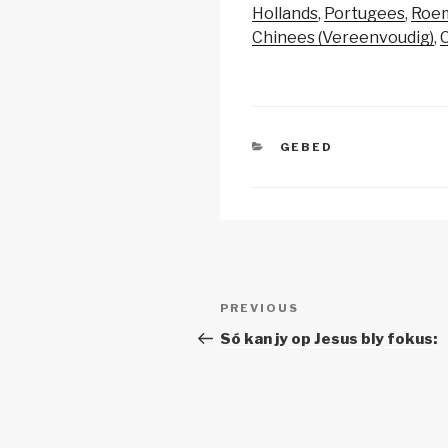
y
e
s
Hollands
Portugees
Roe
Li
b
A
Chinees (Vereenvoudig)
C
n
o
p
k
o
p
k
CATEGORIES
GEBED
Post
Previous
PREVIOUS
navigation
Post
Só kan jy op Jesus bly fokus: