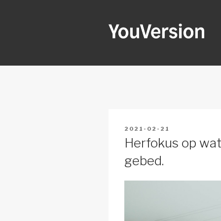
Skip
to
content
YOUVERSI
Seeking God every day.
POSTED
2021-02-21
ON
Herfokus op wat
gebed.