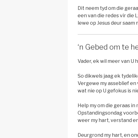
Dit neem tyd om die geraas
een van die redes vir die
lewe op Jesus deur saam m
‘n Gebed om te h
Vader, ek wil meer van U he
So dikwels jaag ek tydeli
Vergewe my asseblief en ve
wat nie op U gefokus is ni
Help my om die geraas in m
Opstandingsondag voorbe
weer my hart, verstand en 
Deurgrond my hart, en on