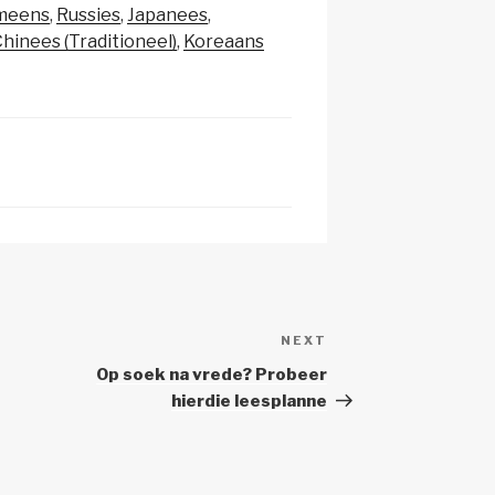
p
e
meens
Russies
Japanees
c
hinees (Traditioneel)
Koreaans
h
at
NEXT
Next
Post
Op soek na vrede? Probeer
hierdie leesplanne