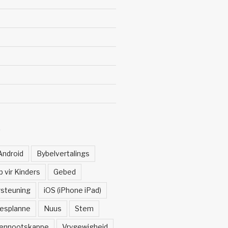
Ë
Android
Bybelvertalings
 vir Kinders
Gebed
rsteuning
iOS (iPhone iPad)
esplanne
Nuus
Stem
ennootskappe
Vrygewigheid