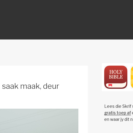
ON
 saak maak, deur
Lees die Skrif
gratis toep af
e
en waar jy dit 