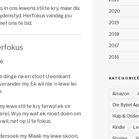
 in ons lewens stil te kry, maar dis
2020
 Lydenstyd. Herfokus vandag jou
2019
et ons te bid.
2018
2017
erfokus
2016
̂.
ke dinge na en stoot U eenkant.
KATEGORIE
rander my. Ek wil nie ‘n lewe lei
e.
Amazon
Die Bybel App
y lewe stil te kry terwyl ek vir
rei. Wys my wat ek moet doen om
Hulp & Onde
wil, net op U te fokus.
Kindle
Le
dersoek my. Maak my lewe skoon,
Stories
V