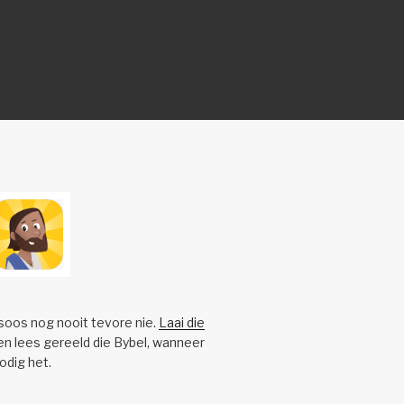
 soos nog nooit tevore nie.
Laai die
n lees gereeld die Bybel, wanneer
nodig het.