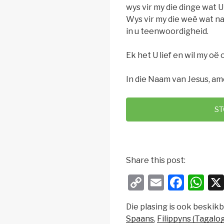
wys vir my die dinge wat 
Wys vir my die weë wat na
in u teenwoordigheid.
Ek het U lief en wil my oë 
In die Naam van Jesus, am
S
Share this post:
C
E
F
W
o
m
a
h
Die plasing is ook beskikb
p
ail
c
at
Spaans
Filippyns (Tagalog