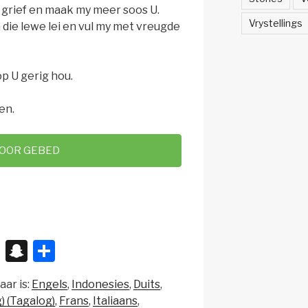
U grief en maak my meer soos U.
Vrystellings
 die lewe lei en vul my met vreugde
op U gerig hou.
en.
TOOR GEBED
X
S
S
n
h
aar is:
Engels
Indonesies
Duits
a
ar
) (Tagalog)
Frans
Italiaans