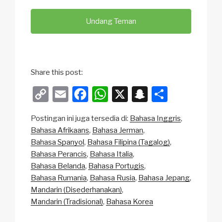
Undang Teman
Share this post:
C
E
F
W
X
S
S
o
m
a
h
n
h
Postingan ini juga tersedia di:
Bahasa Inggris
p
ail
c
at
a
ar
Bahasa Afrikaans
Bahasa Jerman
y
e
s
p
e
Bahasa Spanyol
Bahasa Filipina (Tagalog)
Li
b
A
c
Bahasa Perancis
Bahasa Italia
Bahasa Belanda
Bahasa Portugis
n
o
p
h
Bahasa Rumania
Bahasa Rusia
Bahasa Jepang
k
o
p
at
Mandarin (Disederhanakan)
k
Mandarin (Tradisional)
Bahasa Korea