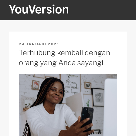
Skip
to
content
YOUVERSION
Seeking God every day.
POSTED
24 JANUARI 2021
ON
Terhubung kembali dengan
orang yang Anda sayangi.