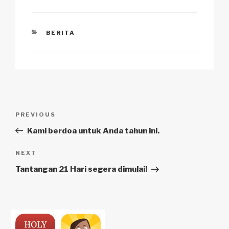
CATEGORIES
BERITA
Navigasi
Previous
PREVIOUS
pos
Post
Kami berdoa untuk Anda tahun ini.
Next
NEXT
Post
Tantangan 21 Hari segera dimulai!