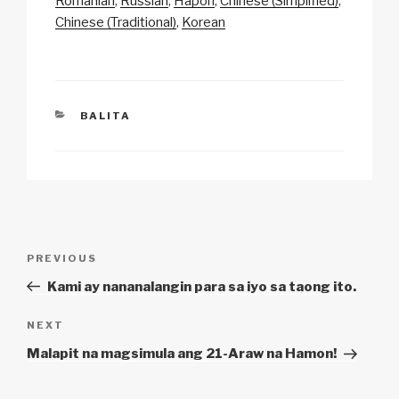
Li
b
A
c
Romanian
Russian
Hapon
Chinese (Simplified)
Chinese (Traditional)
Korean
n
o
p
h
k
o
p
at
k
CATEGORIES
BALITA
Post
Previous
PREVIOUS
navigation
Post
Kami ay nananalangin para sa iyo sa taong ito.
Next
NEXT
Post
Malapit na magsimula ang 21-Araw na Hamon!