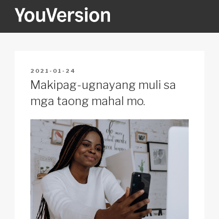
Skip
to
content
YOUVERSION
Seeking God every day.
POSTED
2021-01-24
ON
Makipag-ugnayang muli sa
mga taong mahal mo.