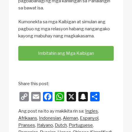
pagbabahagi ng mga kahilingan sa Panalangin
sa bawat isa.
Kumonekta sa mga Kaibigan at simulan ang
pagbuo ng mga relasyon habang nangangako
kayong mabuhay nang magkakasama.
Imbitahin ang Mga Kaibigan
Share this post:
C
E
F
W
X
S
S
o
m
a
h
n
h
Ang post na ito ay makikita rin sa:
Ingles
p
ail
c
at
a
ar
Afrikaans
Indonesian
Aleman
Espanyol
y
e
s
p
e
Pranses
Italyano
Dutch
Portuguese