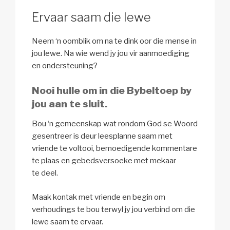
Ervaar saam die lewe
Neem ‘n oomblik om na te dink oor die mense in
jou lewe. Na wie wend jy jou vir aanmoediging
en ondersteuning?
Nooi hulle om in die
Bybeltoep
by
jou aan te sluit.
Bou ‘n gemeenskap wat rondom God se Woord
gesentreer is deur leesplanne saam met
vriende te voltooi, bemoedigende kommentare
te plaas en gebedsversoeke met mekaar
te deel.
Maak kontak met vriende en begin om
verhoudings te bou terwyl jy jou verbind om die
lewe saam te ervaar.