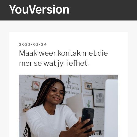
Skip
to
content
YOUVERSION
Seeking God every day.
POSTED
2021-01-24
ON
Maak weer kontak met die
mense wat jy liefhet.