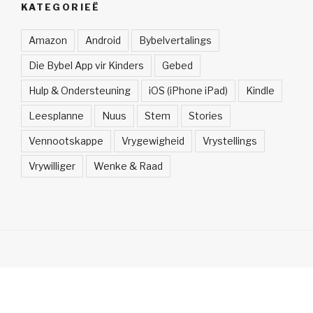
KATEGORIEË
Amazon
Android
Bybelvertalings
Die Bybel App vir Kinders
Gebed
Hulp & Ondersteuning
iOS (iPhone iPad)
Kindle
Leesplanne
Nuus
Stem
Stories
Vennootskappe
Vrygewigheid
Vrystellings
Vrywilliger
Wenke & Raad