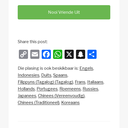
Nooi Vriende Uit
Share this post:
C
E
F
W
X
S
S
o
m
a
h
n
h
Die plasing is ook beskikbaar is:
Engels
p
ail
c
at
a
ar
Indonesies
Duits
Spaans
y
e
s
p
e
Filippyns (Tagalog) (Tagalog)
Frans
Italiaans
Li
b
A
c
Hollands
Portugees
Roemeens
Russies
Japanees
Chinees (Vereenvoudig)
n
o
p
h
Chinees (Traditioneel)
Koreaans
k
o
p
at
k