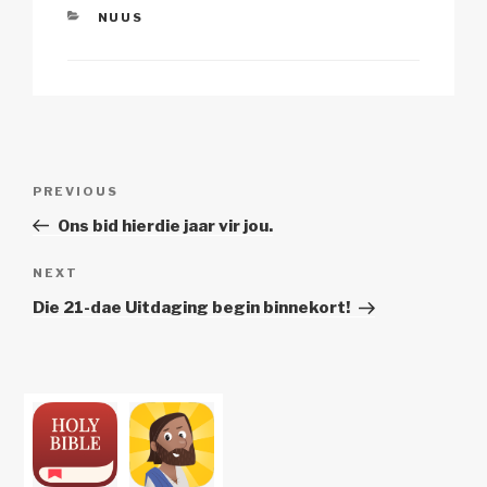
CATEGORIES
NUUS
Post
Previous
PREVIOUS
navigation
Post
Ons bid hierdie jaar vir jou.
Next
NEXT
Post
Die 21-dae Uitdaging begin binnekort!