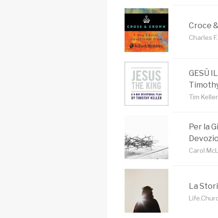
Croce 
Charles F.
GESÙ IL
Timothy
Tim Keller
Per la G
Devozio
Carol McL
La Stor
Life.Churc