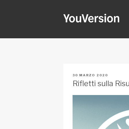
Salta
al
contenuto
YOUVERSI
Seeking God every day.
PUBBLICATO
30 MARZO 2020
IL
Rifletti sulla Ri