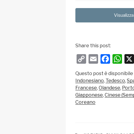
Visualizza
Share this post:
C
E
F
W
o
m
a
h
Questo post è disponibile
p
ail
c
at
Indonesiano
Tedesco
Sp
y
e
s
Francese
Olandese
Port
Li
b
A
Giapponese
Cinese (Semp
Coreano
n
o
p
k
o
p
k