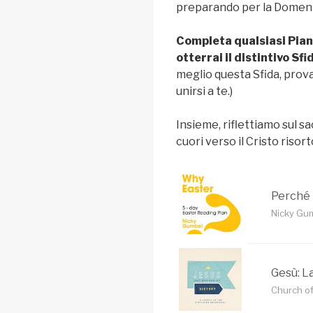
preparando per la Domeni
Completa qualsiasi Pian
otterrai il distintivo Sf
meglio questa Sfida, prova 
unirsi a te.)
Insieme, riflettiamo sul sa
cuori verso il Cristo risort
Perché 
Nicky Gum
Gesù: La
Church of