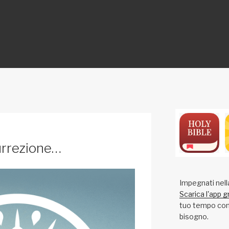
ON
surrezione…
Impegnati nell
Scarica l'app g
tuo tempo con 
bisogno.