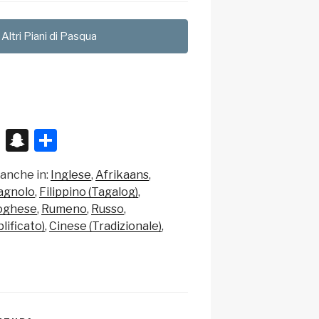
 Altri Piani di Pasqua
X
S
C
n
o
 anche in:
Inglese
Afrikaans
a
n
agnolo
Filippino (Tagalog)
p
di
oghese
Rumeno
Russo
c
vi
lificato)
Cinese (Tradizionale)
h
di
at