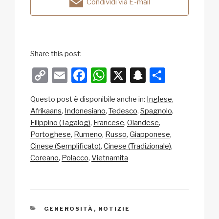
Condividi via E-mail
Share this post:
C
E
F
W
X
S
C
o
m
a
h
n
o
Questo post è disponibile anche in:
Inglese
p
ail
c
at
a
n
Afrikaans
Indonesiano
Tedesco
Spagnolo
y
e
s
p
di
Filippino (Tagalog)
Francese
Olandese
Li
b
A
c
vi
Portoghese
Rumeno
Russo
Giapponese
Cinese (Semplificato)
Cinese (Tradizionale)
n
o
p
h
di
Coreano
Polacco
Vietnamita
k
o
p
at
k
CATEGORIE
GENEROSITÀ
,
NOTIZIE