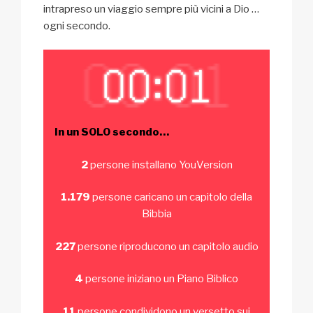
intrapreso un viaggio sempre più vicini a Dio …
ogni secondo.
In un SOLO secondo…
2
persone installano YouVersion
1.179
persone caricano un capitolo della
Bibbia
227
persone riproducono un capitolo audio
4
persone iniziano un Piano Biblico
11
persone condividono un versetto sui