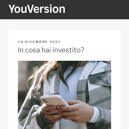
Salta
al
contenuto
YOUVERSION
Seeking God every day.
PUBBLICATO
14 DICEMBRE 2021
IL
In cosa hai investito?