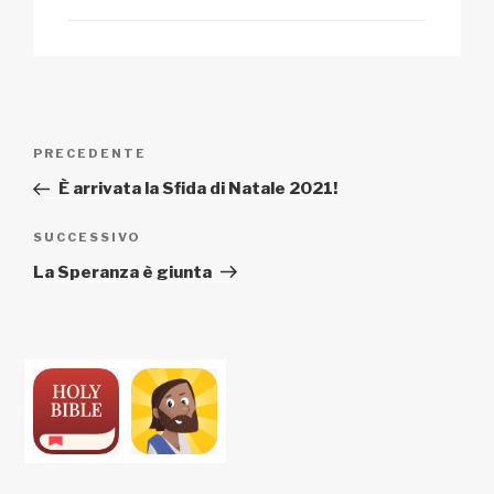
Navigazione
Articolo
PRECEDENTE
articoli
precedente:
È arrivata la Sfida di Natale 2021!
Articolo
SUCCESSIVO
successivo
La Speranza è giunta