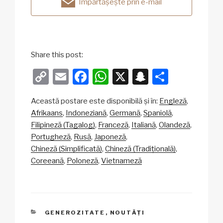
Împărtășește prin e-mail
Share this post:
C
E
F
W
X
S
P
o
m
a
h
n
ar
Această postare este disponibilă și în:
Engleză
p
ail
c
at
a
ta
Afrikaans
Indoneziană
Germană
Spaniolă
y
e
s
p
je
Filipineză (Tagalog)
Franceză
Italiană
Olandeză
Li
b
A
c
az
Portugheză
Rusă
Japoneză
Chineză (Simplificată)
Chineză (Tradițională)
n
o
p
h
ă
Coreeană
Poloneză
Vietnameză
k
o
p
at
k
CATEGORII
GENEROZITATE
,
NOUTĂȚI