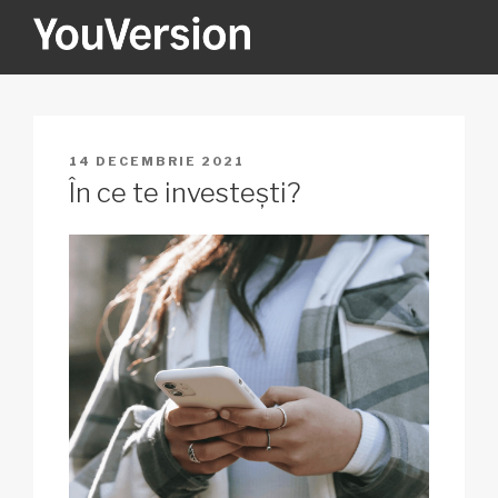
Sari
la
conținut
YOUVERSION
Seeking God every day.
PUBLICAT
14 DECEMBRIE 2021
PE
În ce te investești?