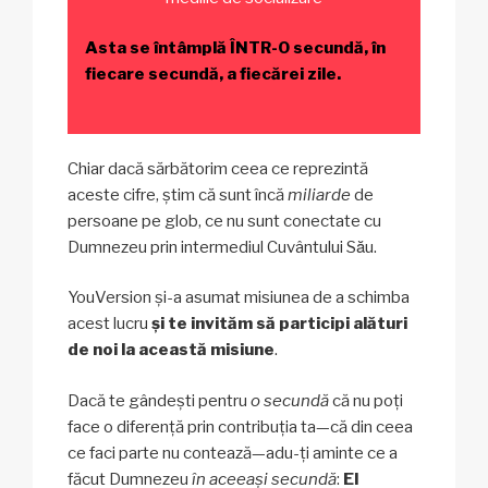
Asta se întâmplă ÎNTR-O secundă, în
fiecare secundă, a fiecărei zile.
Chiar dacă sărbătorim ceea ce reprezintă
aceste cifre, știm că sunt încă
miliarde
de
persoane pe glob, ce nu sunt conectate cu
Dumnezeu prin intermediul Cuvântului Său.
YouVersion și-a asumat misiunea de a schimba
acest lucru
și te invităm să participi alături
de noi la această misiune
.
Dacă te gândești pentru
o secundă
că nu poți
face o diferență prin contribuția ta—că din ceea
ce faci parte nu contează—adu-ți aminte ce a
făcut Dumnezeu
în aceeași secundă
:
El