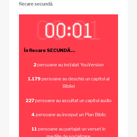
fiecare secundă.
În fiecare SECUNDĂ…
2
persoane au instalat YouVersion
1.179
persoane au deschis un capitol al
Bibliei
227
persoane au ascultat un capitol audio
4
persoane au început un Plan Biblic
11
persoane au partajat un verset în
mediile de socializare