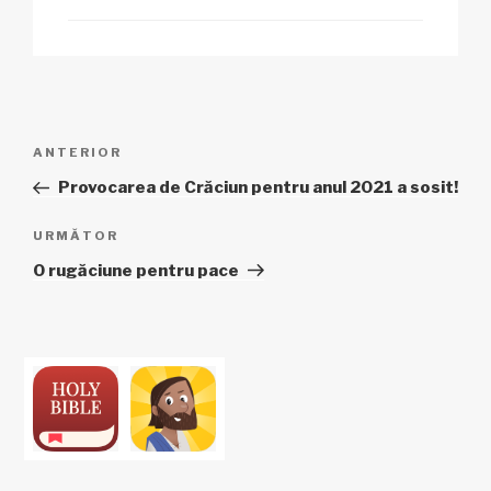
Navigare
Articol
ANTERIOR
în
anterior
Provocarea de Crăciun pentru anul 2021 a sosit!
articole
Articolul
URMĂTOR
următor
O rugăciune pentru pace