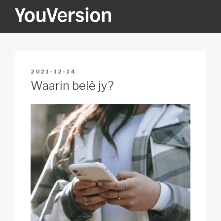
Skip
to
content
YOUVERSION
Seeking God every day.
POSTED
2021-12-14
ON
Waarin belê jy?