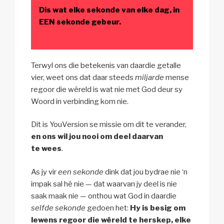
Dis wat elke sekonde van elke dag, in
EEN sekonde gebeur.
Terwyl ons die betekenis van daardie getalle
vier, weet ons dat daar steeds
miljarde
mense
regoor die wêreld is wat nie met God deur sy
Woord in verbinding kom nie.
Dit is YouVersion se missie om dit te verander,
en ons wil jou nooi om deel daarvan
te wees
.
As jy vir
een sekonde
dink dat jou bydrae nie ‘n
impak sal hê nie — dat waarvan jy deel is nie
saak maak nie — onthou wat God in daardie
selfde sekonde
gedoen het:
Hy is besig om
lewens regoor die wêreld te herskep, elke