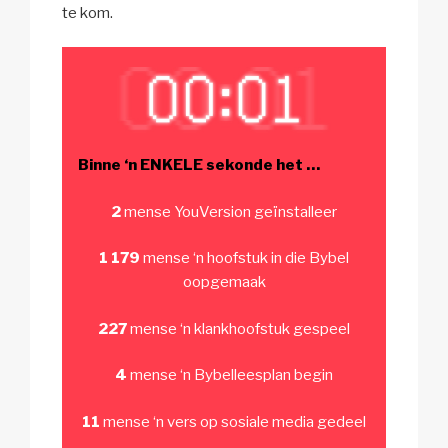
te kom.
Binne ‘n ENKELE sekonde het …
2
mense YouVersion geïnstalleer
1 179
mense ‘n hoofstuk in die Bybel
oopgemaak
227
mense ‘n klankhoofstuk gespeel
4
mense ‘n Bybelleesplan begin
11
mense ‘n vers op sosiale media gedeel