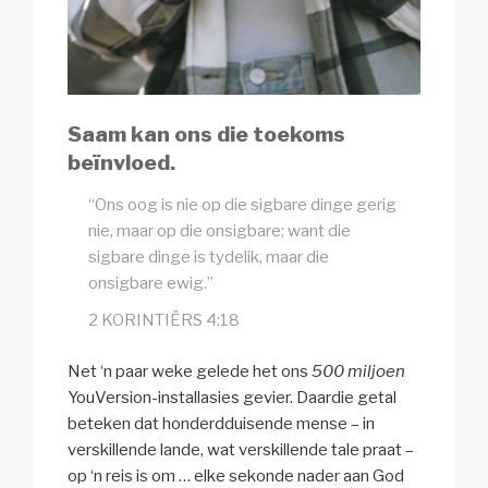
Saam kan ons die toekoms
beïnvloed.
“Ons oog is nie op die sigbare dinge gerig
nie, maar op die onsigbare; want die
sigbare dinge is tydelik, maar die
onsigbare ewig.”
2 KORINTIËRS 4:18
Net ‘n paar weke gelede het ons
500 miljoen
YouVersion-installasies gevier. Daardie getal
beteken dat honderdduisende mense – in
verskillende lande, wat verskillende tale praat –
op ‘n reis is om … elke sekonde nader aan God