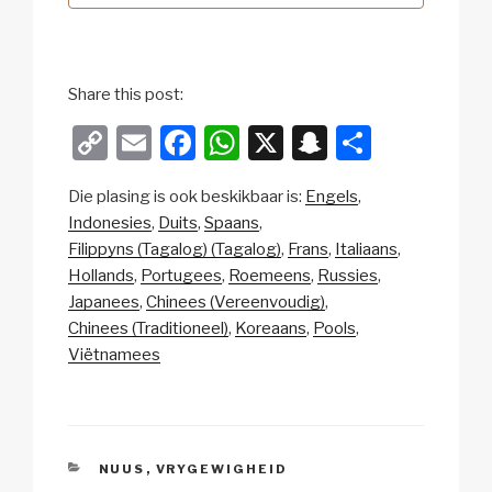
Share this post:
C
E
F
W
X
S
S
o
m
a
h
n
h
Die plasing is ook beskikbaar is:
Engels
p
ail
c
at
a
ar
Indonesies
Duits
Spaans
y
e
s
p
e
Filippyns (Tagalog) (Tagalog)
Frans
Italiaans
Li
b
A
c
Hollands
Portugees
Roemeens
Russies
Japanees
Chinees (Vereenvoudig)
n
o
p
h
Chinees (Traditioneel)
Koreaans
Pools
k
o
p
at
Viëtnamees
k
CATEGORIES
NUUS
,
VRYGEWIGHEID