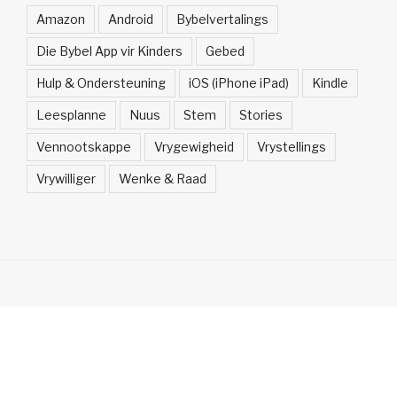
Amazon
Android
Bybelvertalings
Die Bybel App vir Kinders
Gebed
Hulp & Ondersteuning
iOS (iPhone iPad)
Kindle
Leesplanne
Nuus
Stem
Stories
Vennootskappe
Vrygewigheid
Vrystellings
Vrywilliger
Wenke & Raad