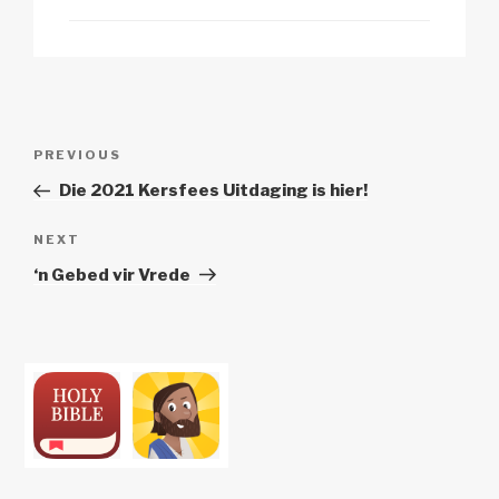
Post
Previous
PREVIOUS
navigation
Post
Die 2021 Kersfees Uitdaging is hier!
Next
NEXT
Post
‘n Gebed vir Vrede