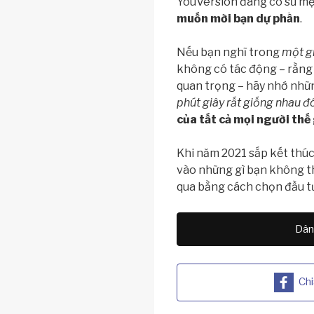
YouVersion đang có sứ mệ
muốn mời bạn dự phần
.
Nếu bạn nghĩ trong
một g
không có tác động – rằng
quan trọng – hãy nhớ nhữn
phút giây rất giống nhau đ
của tất cả mọi người thế 
Khi năm 2021 sắp kết thúc
vào những gì bạn không thể
qua bằng cách chọn đầu tư 
Dâng
Chi