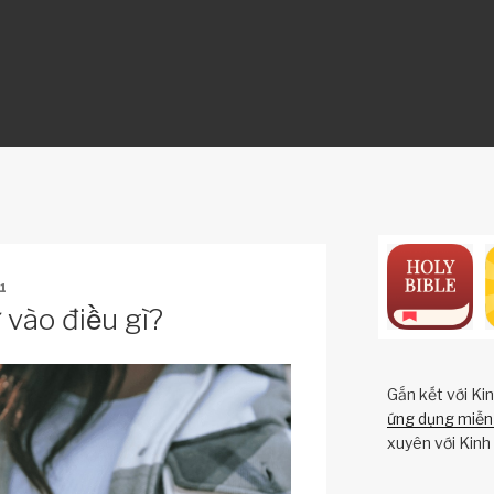
ON
1
ào điều gì?
Gắn kết với Ki
ứng dụng miễn 
xuyên với Kinh 