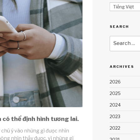
Tiếng Việt
SEARCH
Search
for:
ARCHIVES
2026
2025
2024
2023
có thể định hình tương lai.
2022
 chú ý vào những gì được nhìn
hông nhìn thấy được, vì những gì
2021