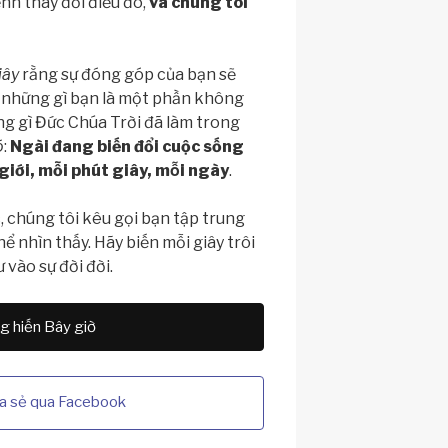
nh thay đổi điều đó,
và chúng tôi
iây
rằng sự đóng góp của bạn sẽ
 những gì bạn là một phần không
g gì Đức Chúa Trời đã làm trong
ó
:
Ngài đang biến đổi cuộc sống
giới, mỗi phút giây, mỗi ngày
.
, chúng tôi kêu gọi bạn tập trung
 nhìn thấy. Hãy biến mỗi giây trôi
vào sự đời đời.
 hiến Bây giờ
a sẻ qua Facebook