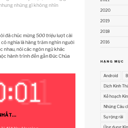
, nhưng những gì không nhìn
2020
2019
2018
 tôi đã chúc mừng
500 triệu
lượt cài
2016
 có nghĩa là hàng trăm nghìn người
c nhau, nói các ngôn ngữ khác
ộc hành trình đến gần Đức Chúa
HẠNG MỤC
Android
B
Dịch Kinh Th
Kế hoạch Ki
Những Câu c
 NHẤT…
Sự rộng rãi
Ứng dụng Kin