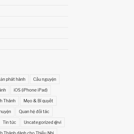
ản phát hành
Cầu nguyện
ánh
iOS (iPhone iPad)
nh Thánh
Mẹo & Bí quyết
huyện
Quan hệ đối tác
Tin tức
Uncategorized @vi
h Thánh dành cho Thiếu Nhi