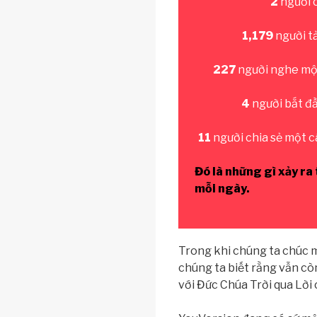
2
người 
1,179
người t
227
người nghe mộ
4
người bắt đ
11
người chia sẻ một câ
Đó là những gì xảy ra
mỗi ngày.
Trong khi chúng ta chúc 
chúng ta biết rằng vẫn c
với Đức Chúa Trời qua Lời c