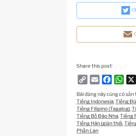
C
Share this post:
C
E
F
W
o
m
a
h
Bài đăng này cũng có sẵn t
p
ail
c
at
Tiếng Indonesia
Tiếng Đ
y
e
s
Tiếng Filipino (Tagalog)
T
Li
b
A
Tiếng Bồ Đào Nha
Tiếng 
Tiếng Hán (giản thể)
Tiến
n
o
p
Phần Lan