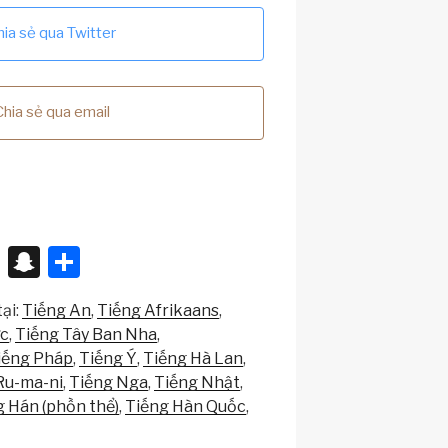
hia sẻ qua Twitter
Chia sẻ qua email
X
S
S
n
h
ại:
Tiếng An
Tiếng Afrikaans
a
ar
ức
Tiếng Tây Ban Nha
p
e
iếng Pháp
Tiếng Ý
Tiếng Hà Lan
c
Ru-ma-ni
Tiếng Nga
Tiếng Nhật
g Hán (phồn thể)
Tiếng Hàn Quốc
h