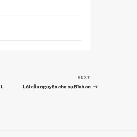
at
C
NEXT
Next
Post
21
Lời cầu nguyện cho sự Bình an