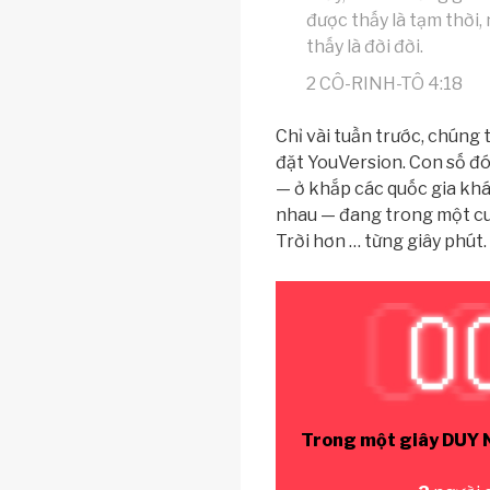
được thấy là tạm thời
thấy là đời đời.
2 CÔ-RINH-TÔ 4:18
Chỉ vài tuần trước, chúng
đặt YouVersion. Con số đó
— ở khắp các quốc gia khá
nhau — đang trong một cu
Trời hơn … từng giây phút.
Trong một giây DUY