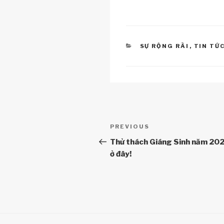
k
o
p
k
CATEGORIES
SỰ RỘNG RÃI
,
TIN TỨ
Điều
Previous
PREVIOUS
hướng
Post
Thử thách Giáng Sinh năm 20
ở đây!
bài
viết