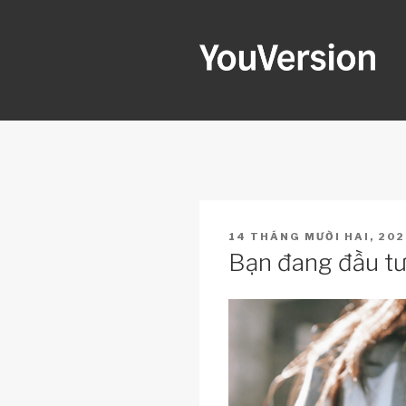
Skip
to
content
YOUVERSI
Seeking God every day.
POSTED
14 THÁNG MƯỜI HAI, 202
ON
Bạn đang đầu tư v