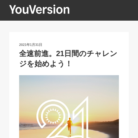
コ
ン
テ
YOUVERSION
Seeking God every day.
ン
ツ
へ
投
2021年1月31日
ス
稿
全速前進。21日間のチャレン
キ
日:
ジを始めよう！
ッ
プ