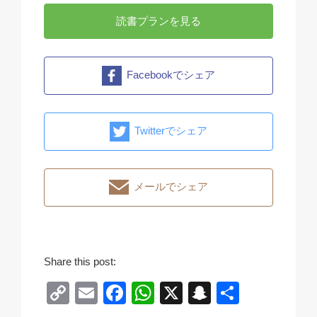
読書プランを見る
Facebookでシェア
Twitterでシェア
メールでシェア
Share this post:
C
E
F
W
X
S
共
o
m
a
h
n
有