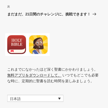
の
ビ
投
次
次
稿
ゲ
の
まだまだ、21日間のチャレンジに、挑戦できます！
投
ー
稿
シ
ョ
ン
これまでになかったほど深く聖書にかかわりましょう。
無料アプリをダウンロードして、
いつでもどこでも必要
な時に、定期的に聖書を読む時間を楽しみましょう。
日本語