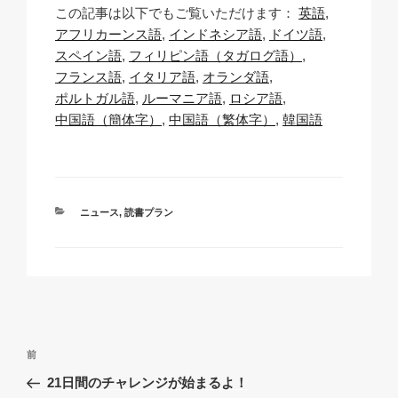
この記事は以下でもご覧いただけます：
英語
p
ail
c
at
a
アフリカーンス語
インドネシア語
ドイツ語
y
e
s
p
スペイン語
フィリピン語（タガログ語）
Li
b
A
c
フランス語
イタリア語
オランダ語
ポルトガル語
ルーマニア語
ロシア語
n
o
p
h
中国語（簡体字）
中国語（繁体字）
韓国語
k
o
p
at
k
カ
ニュース
,
読書プラン
テ
ゴ
リ
ー
投
過
前
稿
去
21日間のチャレンジが始まるよ！
ナ