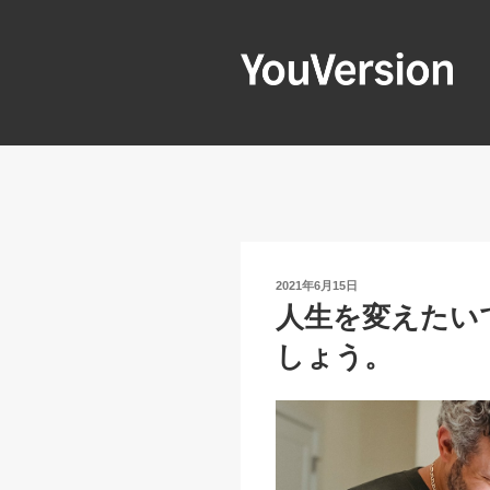
コ
ン
テ
ン
YOUVERSIO
Seeking God every day.
ツ
へ
ス
キ
ッ
プ
投
2021年6月15日
稿
人生を変えたい
日:
しょう。