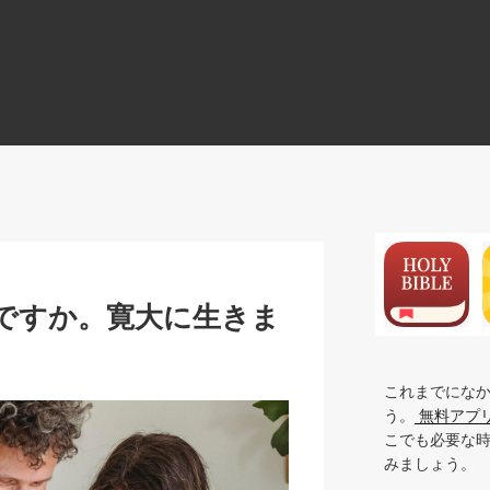
N
ですか。寛大に生きま
これまでにな
う。
無料アプ
こでも必要な
みましょう。