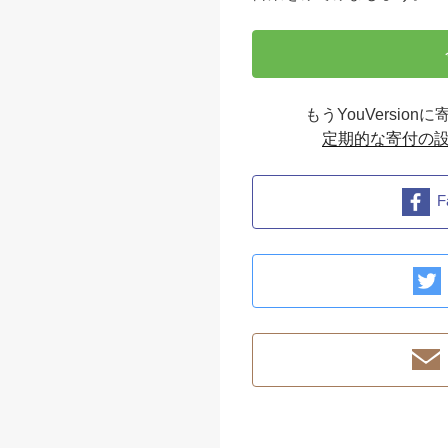
もうYouVersi
定期的な寄付の
F