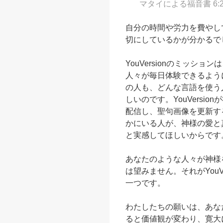
マタイによる福音書 6:2
自分の時間や労力を費やし
切にしているかが分かるで
YouVersionのミッシ
人々が毎日体験できるよう
の人も、どんな言語を使う
しいのです。YouVersi
配信し、聖句画像を更新す
かにいる人が、神様の愛と
と実感してほしいからです
あなたのような人々が神様を知
は望みません。それがYouV
一つです。
わたしたちの願いは、あな
ると価値観が変わり、寛大