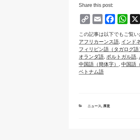
Share this post:
C
E
F
W
o
m
a
h
この記事は以下でもご覧い
p
ail
c
at
アフリカーンス語
インド
y
e
s
フィリピン語（タガログ語
Li
b
A
オランダ語
ポルトガル語
中国語（簡体字）
中国語
n
o
p
ベトナム語
k
o
p
k
カ
ニュース
,
厚意
テ
ゴ
リ
ー