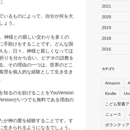
1
2021
ているものによって、自分が何を大
2020
しょう。
2019
ョンは、神様との親しい交わりを多くの
2018
に手助けをすることです。どんな国
2016
人も、日々、神様と親しくなってほ
onが祈りを分かち合い、ビデオの説教を
る、その理由の一つは、世界のどこ
カテゴリ
真理を個人的な経験として生き生き
。
Amazon
A
るのを妨げることをYouVersion
Kindle
Unc
ersionがいつでも無料である理由の
こども聖書ア
ニュース
たが神の愛を経験することです。す
ボランティア
に生きられるようになるでしょう。