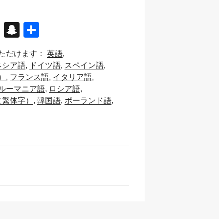
X
S
共
n
有
ただけます：
英語
a
ネシア語
ドイツ語
スペイン語
p
）
フランス語
イタリア語
c
ルーマニア語
ロシア語
（繁体字）
韓国語
ポーランド語
h
at