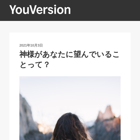
コ
ン
テ
YOUVERSION
Seeking God every day.
ン
ツ
へ
投
2021年10月3日
ス
稿
神様があなたに望んでいるこ
キ
日:
とって？
ッ
プ