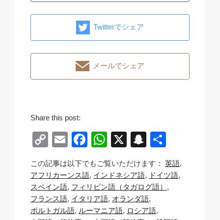
Twitterでシェア
メールでシェア
Share this post:
C
E
F
W
X
S
共
o
m
a
h
n
有
この記事は以下でもご覧いただけます：
英語
p
ail
c
at
a
アフリカーンス語
インドネシア語
ドイツ語
y
e
s
p
スペイン語
フィリピン語（タガログ語）
Li
b
A
c
フランス語
イタリア語
オランダ語
ポルトガル語
ルーマニア語
ロシア語
n
o
p
h