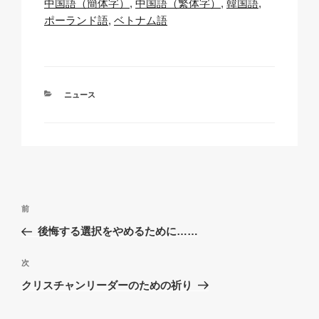
中国語（簡体字）
中国語（繁体字）
韓国語
k
o
p
at
ポーランド語
ベトナム語
k
カ
ニュース
テ
ゴ
リ
ー
投
過
前
稿
去
後悔する選択をやめるために……
ナ
の
ビ
投
次
次
稿
ゲ
の
クリスチャンリーダーのための祈り
投
ー
稿