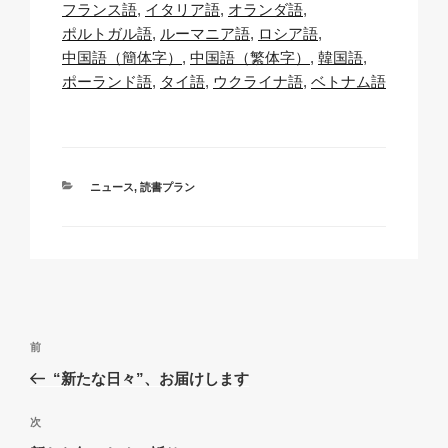
Li
b
A
c
フランス語
イタリア語
オランダ語
ポルトガル語
ルーマニア語
ロシア語
n
o
p
h
中国語（簡体字）
中国語（繁体字）
韓国語
k
o
p
at
ポーランド語
タイ語
ウクライナ語
ベトナム語
k
カ
ニュース
,
読書プラン
テ
ゴ
リ
ー
投
過
前
稿
去
“新たな日々”、お届けします
ナ
の
ビ
投
次
次
稿
ゲ
の