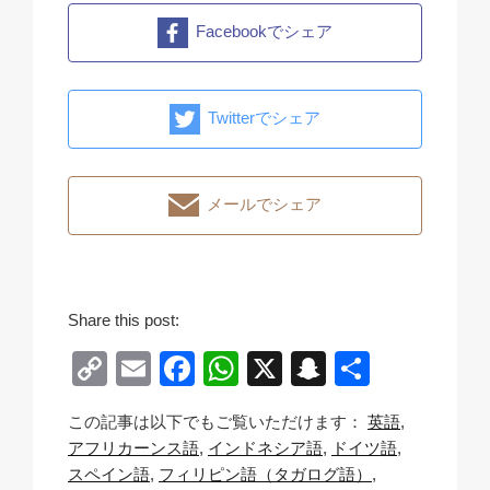
Facebookでシェア
Twitterでシェア
メールでシェア
Share this post:
C
E
F
W
X
S
共
o
m
a
h
n
有
この記事は以下でもご覧いただけます：
英語
p
ail
c
at
a
アフリカーンス語
インドネシア語
ドイツ語
y
e
s
p
スペイン語
フィリピン語（タガログ語）