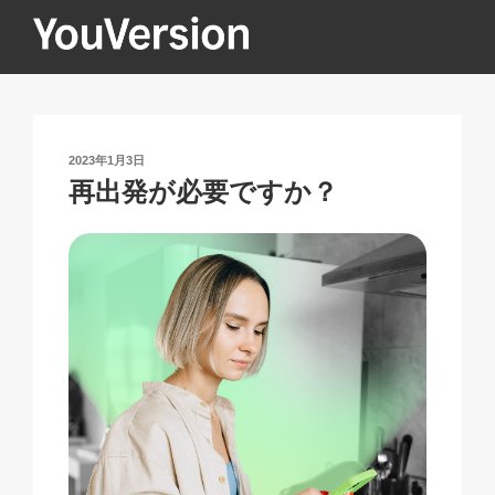
コ
ン
テ
YOUVERSION
Seeking God every day.
ン
ツ
へ
投
2023年1月3日
ス
稿
再出発が必要ですか？
キ
日:
ッ
プ