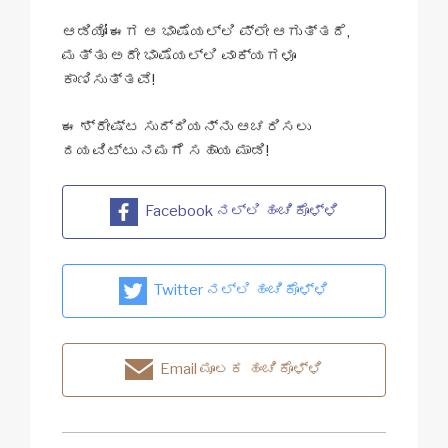
ಆಡಿಯೋ ಈಗ ಆ ಭಾಷೆಯಲ್ಲಿ ಪ್ಲೇ ಆಗುತ್ತದೆ,
ಮತ್ತು ಅದೇ ಭಾಷೆಯಲ್ಲಿ ವಾಕ್ಯಗಳೂ
ಕಾಣಿಸುತ್ತವೆ!
ಈ ಶ್ರೇಷ್ಟ ಸುದ್ದಿಯನ್ನು ಆಚರಿಸಲು
ದಯವಿಟ್ಟು ನಮಗೆ ಸಹಾಯ ಮಾಡಿ!
Facebook ನಲ್ಲಿ ಹಂಚಿಕೊಳ್ಳಿ
Twitter ನಲ್ಲಿ ಹಂಚಿಕೊಳ್ಳಿ
Email ಮೂಲಕ ಹಂಚಿಕೊಳ್ಳಿ