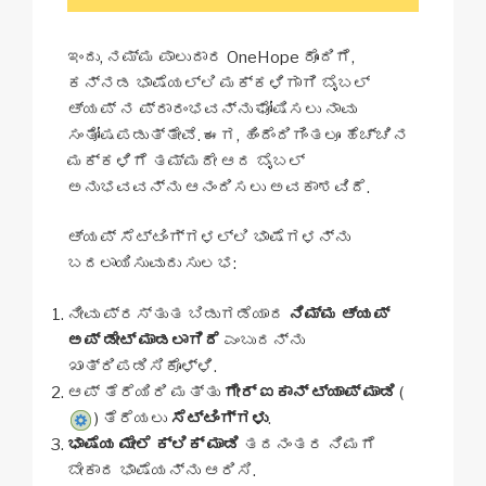
ಇಂದು, ನಮ್ಮ ಪಾಲುದಾರ OneHope ರೊಂದಿಗೆ,
ಕನ್ನಡ ಭಾಷೆಯಲ್ಲಿ ಮಕ್ಕಳಿಗಾಗಿ ಬೈಬಲ್
ಆ್ಯಪ್ ನ ಪ್ರಾರಂಭವನ್ನು ಘೋಷಿಸಲು ನಾವು
ಸಂತೋಷಪಡುತ್ತೇವೆ. ಈಗ, ಹಿಂದೆಂದಿಗಿಂತಲೂ ಹೆಚ್ಚಿನ
ಮಕ್ಕಳಿಗೆ ತಮ್ಮದೇ ಆದ ಬೈಬಲ್
ಅನುಭವವನ್ನು ಆನಂದಿಸಲು ಅವಕಾಶವಿದೆ.
ಆ್ಯಪ್ ಸೆಟ್ಟಿಂಗ್‌ಗಳಲ್ಲಿ ಭಾಷೆಗಳನ್ನು
ಬದಲಾಯಿಸುವುದು ಸುಲಭ:
ನೀವು ಪ್ರಸ್ತುತ ಬಿಡುಗಡೆಯಾದ
ನಿಮ್ಮ ಆ್ಯಪ್
ಅಪ್ ಡೇಟ್ ಮಾಡಲಾಗಿದೆ
ಎಂಬುದನ್ನು
ಖಾತ್ರಿಪಡಿಸಿಕೊಳ್ಳಿ.
ಆಪ್ ತೆರೆಯಿರಿ ಮತ್ತು
ಗೇರ್ ಐಕಾನ್ ಟ್ಯಾಪ್ ಮಾಡಿ
(
) ತೆರೆಯಲು
ಸೆಟ್ಟಿಂಗ್ಗಳು
.
ಭಾಷೆಯ ಮೇಲೆ ಕ್ಲಿಕ್ ಮಾಡಿ
ತದನಂತರ ನಿಮಗೆ
ಬೇಕಾದ ಭಾಷೆಯನ್ನು ಆರಿಸಿ.