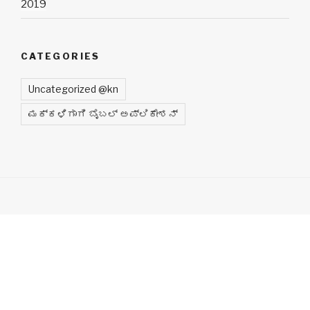
2019
CATEGORIES
Uncategorized @kn
ಮಕ್ಕಳಿಗಾಗಿ ಬೈಬಲ್ ಅಪ್ಲಿಕೇಶನ್