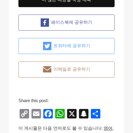
페이스북에 공유하기
트위터에 공유하기
이메일로 공유하기
Share this post:
C
E
F
W
X
S
S
o
m
a
h
n
h
이 게시물은 다음 언어로도 볼 수 있습니다:
영어
p
ail
c
at
a
ar