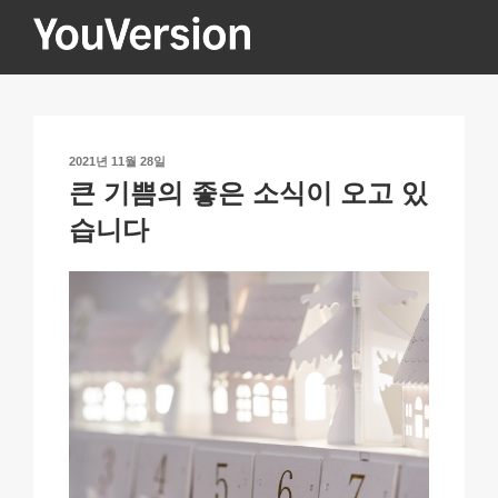
콘
텐
츠
YOUVERSION
Seeking God every day.
로
바
로
작
2021년 11월 28일
가
성
큰 기쁨의 좋은 소식이 오고 있
기
일
자
습니다