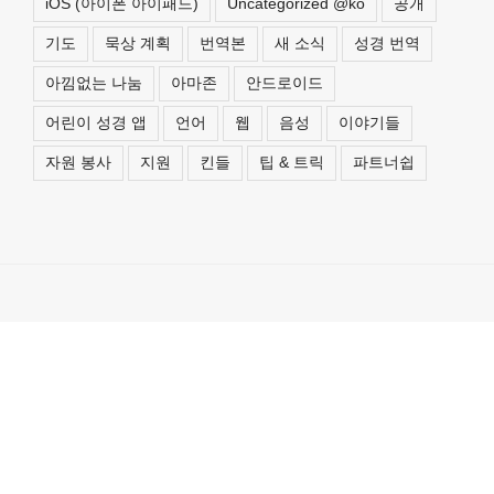
iOS (아이폰 아이패드)
Uncategorized @ko
공개
기도
묵상 계획
번역본
새 소식
성경 번역
아낌없는 나눔
아마존
안드로이드
어린이 성경 앱
언어
웹
음성
이야기들
자원 봉사
지원
킨들
팁 & 트릭
파트너쉽