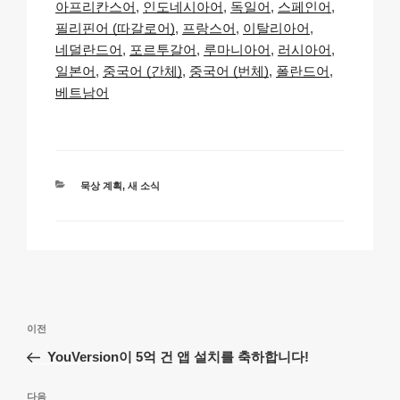
아프리칸스어
인도네시아어
독일어
스페인어
y
e
s
p
e
필리핀어 (따갈로어)
프랑스어
이탈리아어
Li
b
A
c
네덜란드어
포르투갈어
루마니아어
러시아어
일본어
중국어 (간체)
중국어 (번체)
폴란드어
n
o
p
h
베트남어
k
o
p
at
k
카
묵상 계획
,
새 소식
테
고
리
글
이
이전
탐
전
YouVersion이 5억 건 앱 설치를 축하합니다!
색
글
다
다음