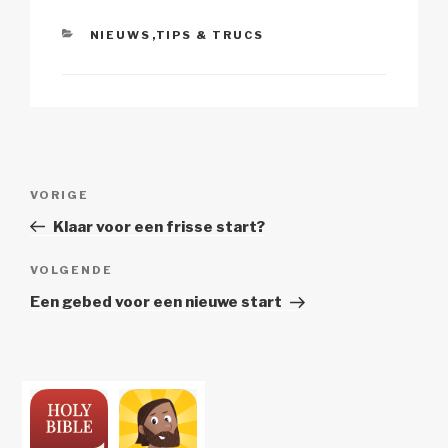
CATEGORIEËN
NIEUWS
,
TIPS & TRUCS
Berichtnavigatie
Vorig
VORIGE
bericht
Klaar voor een frisse start?
Volgend
VOLGENDE
Bericht
Een gebed voor een nieuwe start