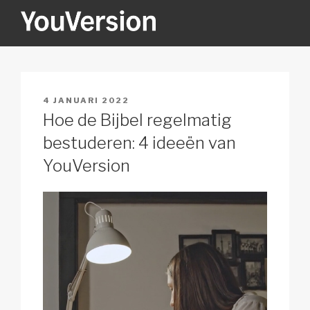
Naar
de
inhoud
YOUVERSION
Seeking God every day.
springen
GEPLAATST
4 JANUARI 2022
OP
Hoe de Bijbel regelmatig
bestuderen: 4 ideeën van
YouVersion