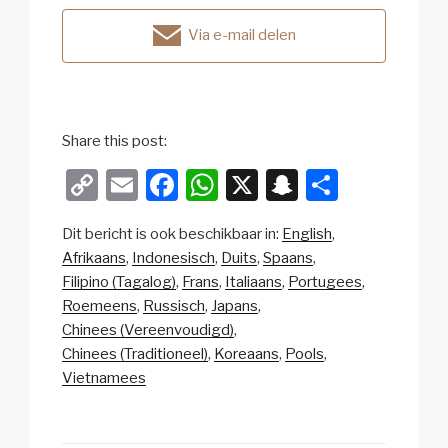
Via e-mail delen
Share this post:
C
E
F
W
X
S
D
o
m
a
h
n
el
Dit bericht is ook beschikbaar in:
English
p
ail
c
at
a
e
Afrikaans
Indonesisch
Duits
Spaans
y
e
s
p
n
Filipino (Tagalog)
Frans
Italiaans
Portugees
Li
b
A
c
Roemeens
Russisch
Japans
Chinees (Vereenvoudigd)
n
o
p
h
Chinees (Traditioneel)
Koreaans
Pools
k
o
p
at
Vietnamees
k