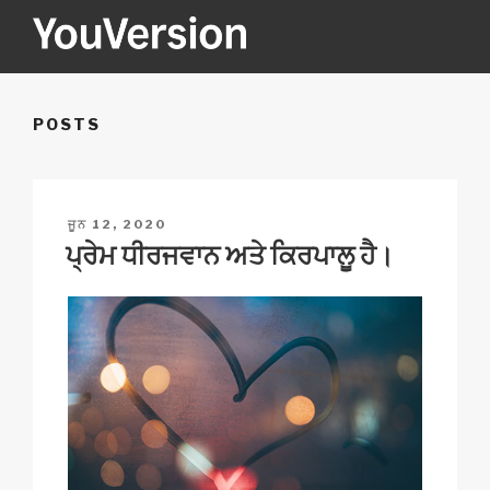
Skip
to
content
YOUVERSION
Seeking God every day.
POSTS
POSTED
ਜੂਨ 12, 2020
ON
ਪ੍ਰੇਮ ਧੀਰਜਵਾਨ ਅਤੇ ਕਿਰਪਾਲੂ ਹੈ।