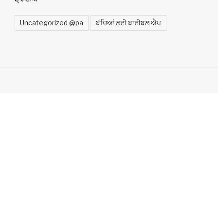
Uncategorized @pa
ਬੱਚਿਆਂ ਲਈ ਬਾਈਬਲ ਐਪ