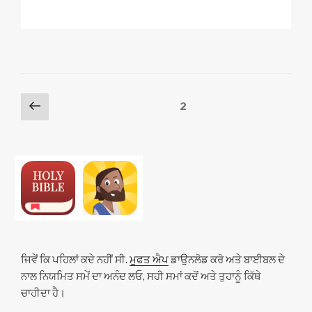
o
m
a
h
n
h
p
ail
c
at
a
ar
y
e
s
p
e
Li
b
A
c
n
o
p
h
Posts
Previous
Page
2
k
o
p
at
page
pagination
k
ਜਿਵੇਂ ਕਿ ਪਹਿਲਾਂ ਕਦੇ ਨਹੀਂ ਸੀ.
ਮੁਫਤ ਐਪ
ਡਾਉਨਲੋਡ ਕਰੋ ਅਤੇ ਬਾਈਬਲ ਦੇ
ਨਾਲ ਨਿਯਮਿਤ ਸਮੇਂ ਦਾ ਅਨੰਦ ਲਓ, ਸਹੀ ਸਮਾਂ ਕਦੋਂ ਅਤੇ ਤੁਹਾਨੂੰ ਕਿੱਥੇ
ਚਾਹੀਦਾ ਹੈ।