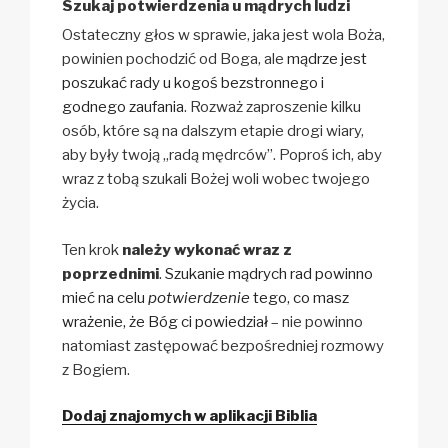
Szukaj potwierdzenia u mądrych ludzi
Ostateczny głos w sprawie, jaka jest wola Boża,
powinien pochodzić od Boga, ale
mądrze jest
poszukać rady u kogoś bezstronnego i
godnego zaufania
. Rozważ zaproszenie kilku
osób, które są na dalszym etapie drogi wiary,
aby były twoją „radą mędrców”. Poproś ich, aby
wraz z tobą szukali Bożej woli wobec twojego
życia.
Ten krok
należy wykonać wraz z
poprzednimi
.
Szukanie mądrych rad powinno
mieć na celu
potwierdzenie
tego, co masz
wrażenie, że Bóg ci powiedział
– nie powinno
natomiast zastępować bezpośredniej rozmowy
z Bogiem.
Dodaj znajomych w aplikacji Biblia