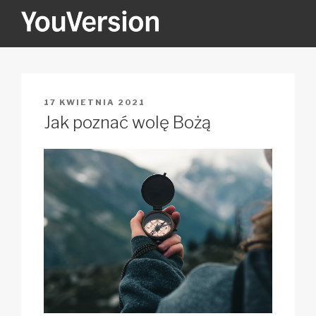
Przejdź
do
treści
YOUVERSION
Seeking God every day.
OPUBLIKOWANE
17 KWIETNIA 2021
W
Jak poznać wolę Bożą