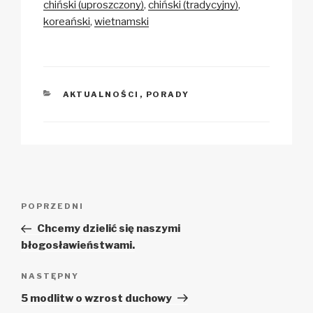
chiński (uproszczony)
chiński (tradycyjny)
k
o
p
at
koreański
wietnamski
k
KATEGORIE
AKTUALNOŚCI
,
PORADY
Zobacz
Poprzedni
POPRZEDNI
wpisy
wpis
Chcemy dzielić się naszymi
błogosławieństwami.
Następny
NASTĘPNY
wpis
5 modlitw o wzrost duchowy