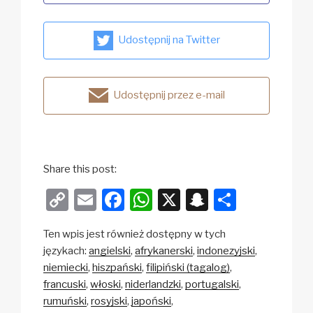
Udostępnij na Twitter
Udostępnij przez e-mail
Share this post:
C
E
F
W
X
S
S
o
m
a
h
n
h
Ten wpis jest również dostępny w tych
p
ail
c
at
a
ar
językach:
angielski
afrykanerski
indonezyjski
y
e
s
p
e
niemiecki
hiszpański
filipiński (tagalog)
Li
b
A
c
francuski
włoski
niderlandzki
portugalski
rumuński
rosyjski
japoński
n
o
p
h